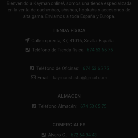
Bienvenido a Kayman.online!, somos una tienda especializada
en la venta de cachimbas, shishas, hookahs y accesorios de
alta gama. Enviamos a toda España y Europa.
TIENDA FÍSICA
Calle imprenta, 37, 41016, Sevilla, España
Teléfono de Tienda física:
674 53 65 75
Teléfono de Oficinas:
674 53 65 75
Email:
kaymanshisha@gmail.com
ALMACÉN
Teléfono Almacén:
674 53 65 75
COMERCIALES
Álvaro C.:
672 64 94 43