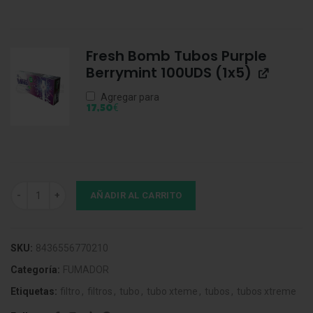
Fresh Bomb Tubos Purple
Berrymint 100UDS (1x5)
Agregar para
€
17,50
Xtreme Xtra Tubos 1100UDS (1und) cantidad
AÑADIR AL CARRITO
SKU:
8436556770210
Categoría:
FUMADOR
Etiquetas:
filtro
,
filtros
,
tubo
,
tubo xteme
,
tubos
,
tubos xtreme