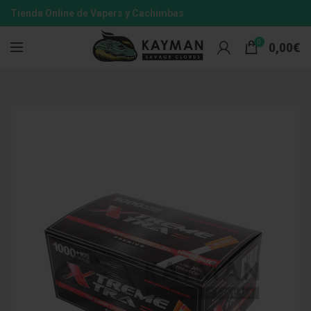
Tienda Online de Vapers y Cachimbas
0
0,00
€