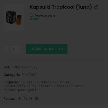
Kapsulki Tropicool (1und)
Agregar para
€
4,25
Kapsulki Mango (1und) cantidad
AÑADIR AL CARRITO
SKU:
5903754414312
Categoría:
FUMADOR
Etiquetas:
capsula
,
capsula para cigarrillos
,
capsula para cigarros
,
capsulas
,
capsulas con sabor
,
capsulas para cigarrillos
Follow