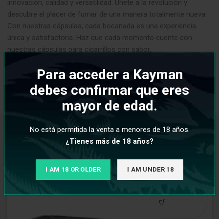
innovación, calidad y versatilidad. Únete a la revolución y
descubre el placer de fumar de una manera totalmente nueva.
Con nuestras cápsulas, cada bocanada es una experiencia
única y satisfactoria. Haz que cada momento cuente con
nuestras cápsulas para cigarrillos con sabor.
Para acceder a Kayman
debes confirmar que eres
INFORMACIÓN ADICIONAL
mayor de edad.
No está permitida la venta a menores de 18 años.
PRODUCTOS RELACIONADOS
¿Tienes más de 18 años?
I AM 18 OR OLDER
I AM UNDER 18