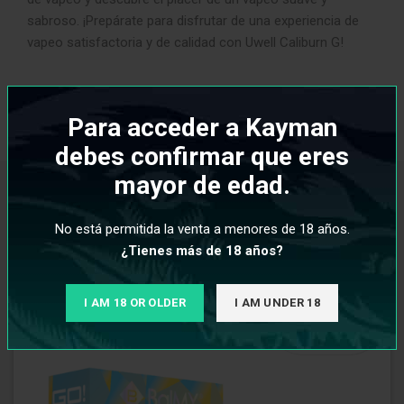
sabroso. ¡Prepárate para disfrutar de una experiencia de
vapeo satisfactoria y de calidad con Uwell Caliburn G!
INFORMACIÓN ADICIONAL
Para acceder a Kayman
debes confirmar que eres
mayor de edad.
PRODUCTOS RELACIONADOS
No está permitida la venta a menores de 18 años.
¿Tienes más de 18 años?
Descuento
I AM 18 OR OLDER
I AM UNDER 18