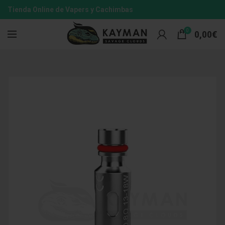
Tienda Online de Vapers y Cachimbas
0
0,00
€