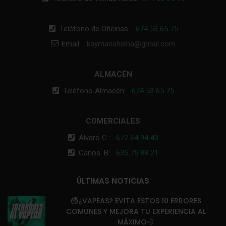
Teléfono de Oficinas:
674 53 65 75
Email:
kaymanshisha@gmail.com
ALMACÉN
Teléfono Almacén:
674 53 65 75
COMERCIALES
Álvaro C.:
672 64 94 43
Carlos. B:
635 75 88 21
ÚLTIMAS NOTICIAS
🚭¿VAPEAS? EVITA ESTOS 10 ERRORES
COMUNES Y MEJORA TU EXPERIENCIA AL
MÁXIMO💨