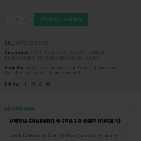
Uwell Caliburn G Coil 1.0 Ohm (pack 4) cantidad
AÑADIR AL CARRITO
SKU:
6970305349385
Categorías:
PODS RECARGABLES Y ACCESORIOS
,
RESISTENCIAS
,
RESISTENCIAS UWELL
,
VAPEO
Etiquetas:
koko
,
pod
,
pod koko
,
pod uwell
,
Resistencia
,
Resistencia Caliburn
,
Resistencia pod
Follow
DESCRIPCIÓN
Uwell Caliburn G Coil 1.0 Ohm (pack 4)
Uwell Caliburn G Coil 1.0 Ohm (pack 4)
. Resistencia