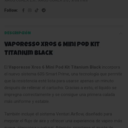
XROS COREX 2.0
,
XROS COREX 3.0
,
xros mini
Follow
DESCRIPCIÓN
Vaporesso Xros 6 Mini Pod Kit
Titanium Black
El
Vaporesso Xros 6 Mini Pod Kit Titanium Black
incorpora
el nuevo sistema 60S Smart Prime, una tecnología que permite
que la resistencia esté lista para usarse apenas un minuto
después de rellenar el cartucho. Gracias a esto
,
el líquido se
impregna correctamente y se consigue una primera calada
más uniforme y estable.
También incluye el sistema Venturi Airflow, diseñado para
mejorar el flujo de aire y ofrecer una experiencia de vapeo más
suave, silenciosa y natural. Además, mantiene el ajuste de