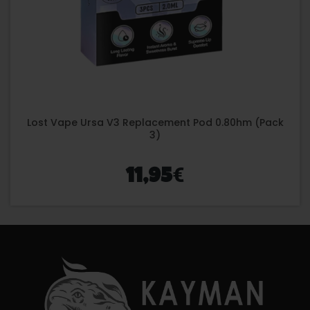
Lost Vape Ursa V3 Replacement Pod 0.80hm (Pack
3)
€
11,95