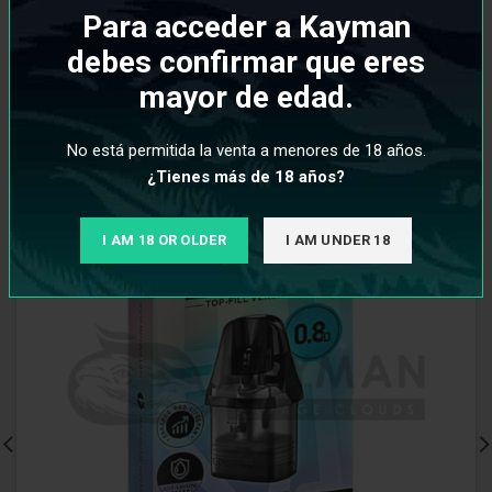
PRODUCTOS RELACIONADOS
Para acceder a Kayman
debes confirmar que eres
mayor de edad.
No está permitida la venta a menores de 18 años.
¿Tienes más de 18 años?
I AM 18 OR OLDER
I AM UNDER 18