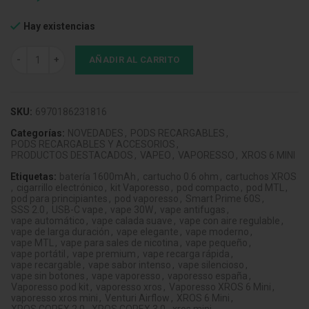
Hay existencias
Vaporesso Xros 6 Mini Pod Kit Titanium Black cantidad
AÑADIR AL CARRITO
SKU:
6970186231816
Categorías:
NOVEDADES
,
PODS RECARGABLES
,
PODS RECARGABLES Y ACCESORIOS
,
PRODUCTOS DESTACADOS
,
VAPEO
,
VAPORESSO
,
XROS 6 MINI
Etiquetas:
batería 1600mAh
,
cartucho 0.6 ohm
,
cartuchos XROS
,
cigarrillo electrónico
,
kit Vaporesso
,
pod compacto
,
pod MTL
,
pod para principiantes
,
pod vaporesso
,
Smart Prime 60S
,
SSS 2.0
,
USB-C vape
,
vape 30W
,
vape antifugas
,
vape automático
,
vape calada suave
,
vape con aire regulable
,
vape de larga duración
,
vape elegante
,
vape moderno
,
vape MTL
,
vape para sales de nicotina
,
vape pequeño
,
vape portátil
,
vape premium
,
vape recarga rápida
,
vape recargable
,
vape sabor intenso
,
vape silencioso
,
vape sin botones
,
vape vaporesso
,
vaporesso españa
,
Vaporesso pod kit
,
vaporesso xros
,
Vaporesso XROS 6 Mini
,
vaporesso xros mini
,
Venturi Airflow
,
XROS 6 Mini
,