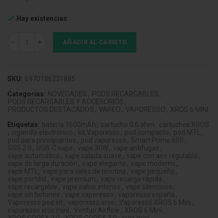
Hay existencias
Vaporesso Xros 6 Mini Pod Kit Jelly Blue cantidad
AÑADIR AL CARRITO
SKU:
6970186231885
Categorías:
NOVEDADES
,
PODS RECARGABLES
,
PODS RECARGABLES Y ACCESORIOS
,
PRODUCTOS DESTACADOS
,
VAPEO
,
VAPORESSO
,
XROS 6 MINI
Etiquetas:
batería 1600mAh
,
cartucho 0.6 ohm
,
cartuchos XROS
,
cigarrillo electrónico
,
kit Vaporesso
,
pod compacto
,
pod MTL
,
pod para principiantes
,
pod vaporesso
,
Smart Prime 60S
,
SSS 2.0
,
USB-C vape
,
vape 30W
,
vape antifugas
,
vape automático
,
vape calada suave
,
vape con aire regulable
,
vape de larga duración
,
vape elegante
,
vape moderno
,
vape MTL
,
vape para sales de nicotina
,
vape pequeño
,
vape portátil
,
vape premium
,
vape recarga rápida
,
vape recargable
,
vape sabor intenso
,
vape silencioso
,
vape sin botones
,
vape vaporesso
,
vaporesso españa
,
Vaporesso pod kit
,
vaporesso xros
,
Vaporesso XROS 6 Mini
,
vaporesso xros mini
,
Venturi Airflow
,
XROS 6 Mini
,