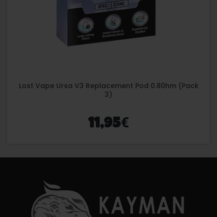
Lost Vape Ursa V3 Replacement Pod 0.80hm (Pack
3)
€
11,95