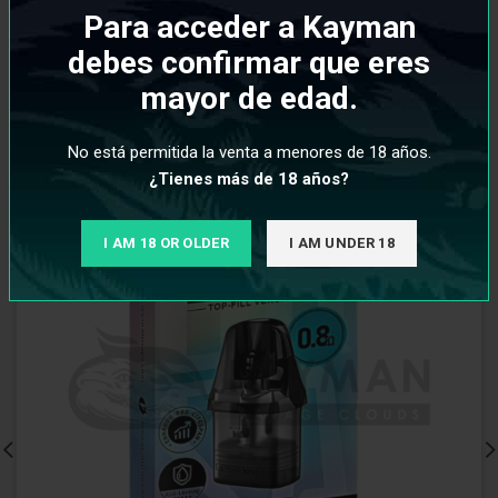
PRODUCTOS RELACIONADOS
Para acceder a Kayman
debes confirmar que eres
mayor de edad.
No está permitida la venta a menores de 18 años.
¿Tienes más de 18 años?
I AM 18 OR OLDER
I AM UNDER 18