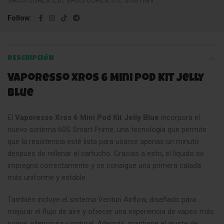
XROS COREX 2.0
,
XROS COREX 3.0
,
xros mini
Follow
DESCRIPCIÓN
Vaporesso Xros 6 Mini Pod Kit Jelly
Blue
El
Vaporesso Xros 6 Mini Pod Kit Jelly Blue
incorpora el
nuevo sistema 60S Smart Prime, una tecnología que permite
que la resistencia esté lista para usarse apenas un minuto
después de rellenar el cartucho. Gracias a esto
,
el líquido se
impregna correctamente y se consigue una primera calada
más uniforme y estable.
También incluye el sistema Venturi Airflow, diseñado para
mejorar el flujo de aire y ofrecer una experiencia de vapeo más
suave, silenciosa y natural. Además, mantiene el ajuste de