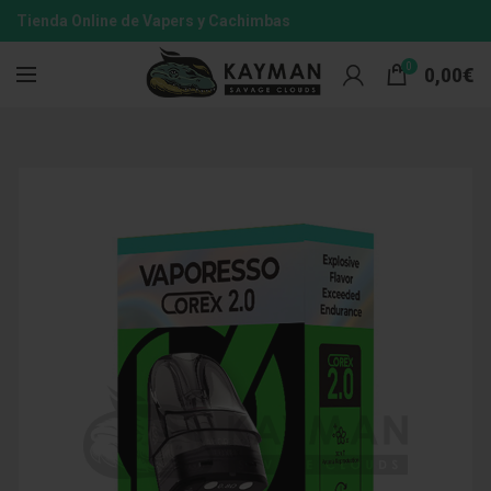
Tienda Online de Vapers y Cachimbas
0
0,00
€