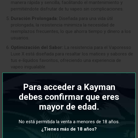
manera rápida y sencilla, facilitando el mantenimiento y
permitiéndote disfrutar de tu vapeo sin complicaciones.
Duración Prolongada:
Diseñada para una vida útil
prolongada, la resistencia minimiza la necesidad de
reemplazos frecuentes, lo que ahorra tiempo y dinero a los
usuarios.
Optimización del Sabor:
La resistencia para el Vaporesso
Luxe X está diseñada para resaltar los matices y sabores de
tus e-líquidos favoritos, ofreciendo una experiencia de
vapeo inigualable.
Características:
Para acceder a Kayman
Pack de 2 unidades
debes confirmar que eres
Capacidad de 2ml de e-liquid
mayor de edad.
Resistencias: 0.3ohm / 0.4ohm / 0.6ohm / 0.8ohm
No está permitida la venta a menores de 18 años.
¿Tienes más de 18 años?
INFORMACIÓN ADICIONAL