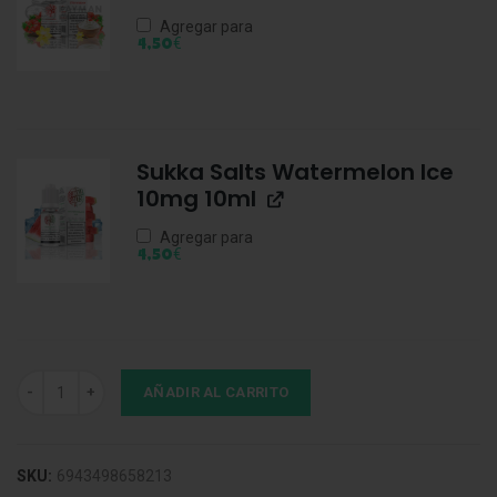
Agregar para
€
4,50
Sukka Salts Watermelon Ice
10mg 10ml
Agregar para
€
4,50
Vaporesso Luxe X Replacement Corex 2.0 2ml 0.8 Ohm (Pack 2) cant
AÑADIR AL CARRITO
SKU:
6943498658213