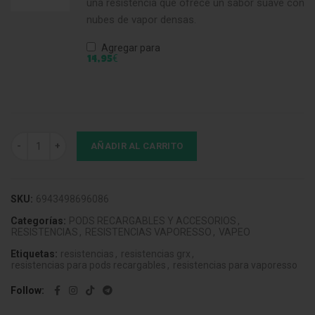
una resistencia que ofrece un sabor suave con
nubes de vapor densas.
Agregar para
€
14,95
Vaporesso Gtx Mesh Coil 0.4 Ohm Triple Silicon (Pack 5) cantidad
AÑADIR AL CARRITO
SKU:
6943498696086
Categorías:
PODS RECARGABLES Y ACCESORIOS
,
RESISTENCIAS
,
RESISTENCIAS VAPORESSO
,
VAPEO
Etiquetas:
resistencias
,
resistencias grx
,
resistencias para pods recargables
,
resistencias para vaporesso
Follow