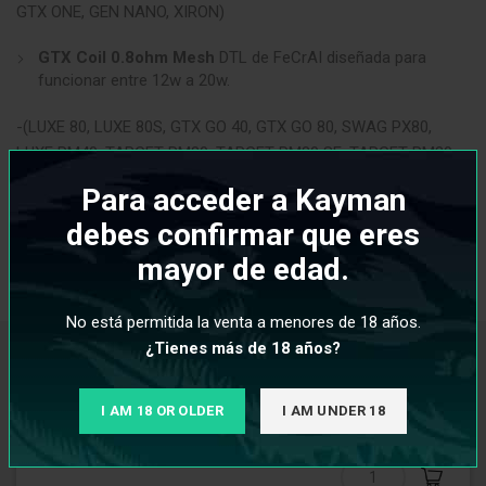
GTX ONE, GEN NANO, XIRON)
GTX Coil 0.8ohm Mesh
DTL de FeCrAI
diseñada para
funcionar entre 12w a 20w.
-(LUXE 80, LUXE 80S, GTX GO 40, GTX GO 80, SWAG PX80,
LUXE PM40, TARGET PM80, TARGET PM80 SE, TARGET PM30,
GTX ONE, GEN NANO, XIRON)
Para acceder a Kayman
debes confirmar que eres
mayor de edad.
INFORMACIÓN ADICIONAL
No está permitida la venta a menores de 18 años.
¿Tienes más de 18 años?
PRODUCTOS RELACIONADOS
I AM 18 OR OLDER
I AM UNDER 18