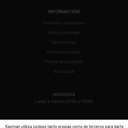
INFORMACIÓN
Términos y condiciones
Envíos y entregas
Devoluciones
Política de cookies
Política de privacidad
Aviso Legal
HORARIOS
Lunes a Viernes 07:00 a 15:00h
KAYMAN ONLINE, SL
2026 Web diseñada por
Diseño web
Kayman utiliza cookies tanto propias como de terceros para darte