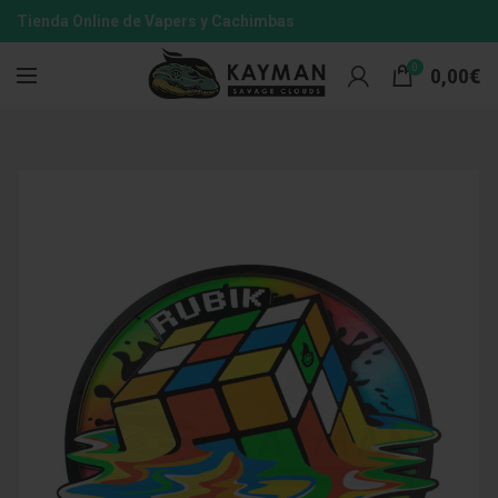
Tienda Online de Vapers y Cachimbas
0
0,00
€