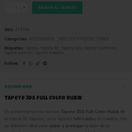
Tapete 3DS Full Color Rubik cantidad
AÑADIR AL CARRITO
SKU:
419104
Categorías:
ACCESORIOS
,
TAPETES Y PROTECTORES
Etiquetas:
tapete
,
tapete 3d
,
tapete 3ds
,
tapete cachimba
,
tapete colorido
,
tapete madera
Follow
DESCRIPCIÓN
Tapete 3DS Full Color Rubik
Os presentamos los nuevos
Tapete 3DS Full Color Rubik
de
la marca
3D Sapiens,
unos tapetes
fabricados
en madera, con
un diámetro ideal para
salvar y proteger
la
base de tu