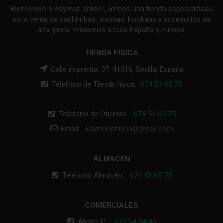
Bienvenido a Kayman.online!, somos una tienda especializada
en la venta de cachimbas, shishas, hookahs y accesorios de
alta gama. Enviamos a toda España y Europa.
TIENDA FÍSICA
Calle imprenta, 37, 41016, Sevilla, España
Teléfono de Tienda física:
674 53 65 75
Teléfono de Oficinas:
674 53 65 75
Email:
kaymanshisha@gmail.com
ALMACÉN
Teléfono Almacén:
674 53 65 75
COMERCIALES
Álvaro C.:
672 64 94 43