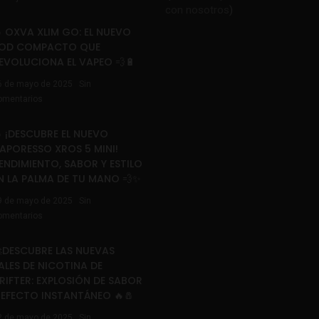
con nosotros
)
 OXVA XLIM GO: EL NUEVO
OD COMPACTO QUE
EVOLUCIONA EL VAPEO 💨🔋
6 de mayo de 2025
Sin
omentarios
 ¡DESCUBRE EL NUEVO
APORESSO XROS 5 MINI!
ENDIMIENTO, SABOR Y ESTILO
N LA PALMA DE TU MANO 💨✨
9 de mayo de 2025
Sin
omentarios
DESCUBRE LAS NUEVAS
ALES DE NICOTINA DE
RIFTER: EXPLOSIÓN DE SABOR
 EFECTO INSTANTÁNEO 🔥🧂
2 de mayo de 2025
Sin