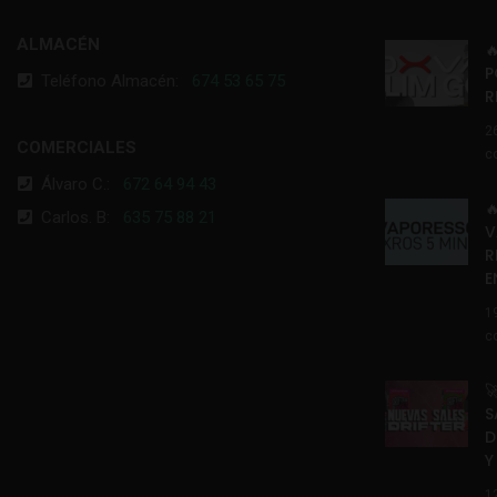
ALMACÉN

P
Teléfono Almacén:
674 53 65 75
R
2
COMERCIALES
c
Álvaro C.:
672 64 94 43

Carlos. B:
635 75 88 21
V
R
E
1
c

S
D
Y
1