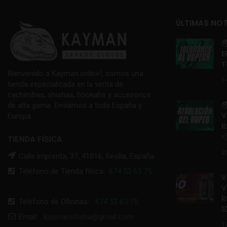
ÚLTIMAS NOT

E
T
Bienvenido a Kayman.online!, somos una
1
tienda especializada en la venta de
cachimbas, shishas, hookahs y accesorios

de alta gama. Enviamos a toda España y
V
Europa.
R

TIENDA FÍSICA
2
Calle imprenta, 37, 41016, Sevilla, España
Teléfono de Tienda física:
674 53 65 75
V
V
R
Teléfono de Oficinas:
674 53 65 75
1
Email:
kaymanshisha@gmail.com
1