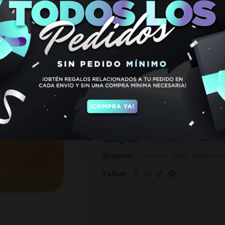
€
7,95
Hay existencias
Tabla de Mezclas Grande Brands cant
AÑADIR AL CARRIT
SKU:
418214
Categorías:
ACCESORIOS
,
TABLAS 
Etiquetas:
mezclas
,
tabla
,
tabla de 
Follow