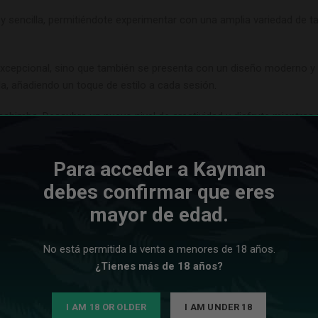
y sencilla, permitiéndote experimentar con una amplia variedad de 
cepcional, sino que también se presenta con un diseño moderno y el
, añadiendo un toque de estilo a cada sesión
.
chimba. Descubre un nuevo nivel de creatividad y disfrute mientras 
onal!
Para acceder a Kayman
debes confirmar que eres
mayor de edad.
No está permitida la venta a menores de 18 años.
¿Tienes más de 18 años?
I AM 18 OR OLDER
I AM UNDER 18