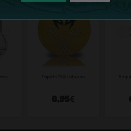
icro
Tapete 3DS Lobezno
Boqui
€
8,95