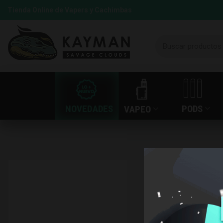
Tienda Online de Vapers y Cachimbas
NOVEDADES
PODS
VAPEO