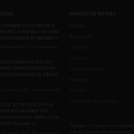
ICIAS
ENLACES DE INTERÉS
¿VAPEAS? EVITA ESTOS 10
Shishas
RRORES COMUNES Y MEJORA
Accesorios
U EXPERIENCIA AL MÁXIMO💨
Carbones
4 de julio de 2025
Sin comentarios
Cazoletas
¡DESCUBRE POR QUÉ LOS
APERS DESECHABLES ESTÁN
Gestores de calor
EVOLUCIONANDO EL VAPEO!
Mangueras

Hornillos
5 de junio de 2025
Sin comentarios
Cachimbas al por mayor
OZOL VISTA PLUG 2+10: EL
APER RECARGABLE QUE
EVOLUCIONA EL VAPEO CON
0.000 CALADAS 💨
Tramos:
Los tramos se mantend
que se cumplan las condiciones 
0 de junio de 2025
Sin comentarios