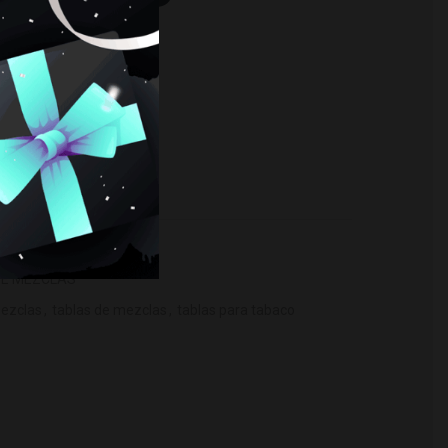
idad
O
DE MEZCLAS
mezclas
,
tablas de mezclas
,
tablas para tabaco