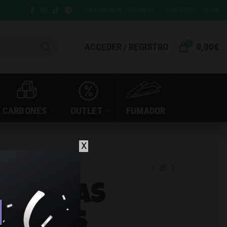
CACHIMBAS AL POR MAYOR
CONTACTO
BLOG
0
ACCEDER / REGISTRO
0,00
€
CARBONES
OUTLET
FUMADOR
X
S GRANDE BRANDS
 MEZCLAS
BRANDS