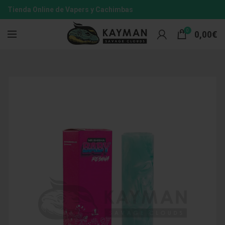
Tienda Online de Vapers y Cachimbas
0
0,00
€