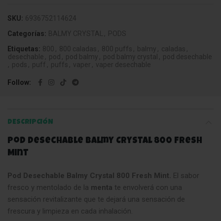
SKU:
6936752114624
Categorías:
BALMY CRYSTAL
,
PODS
Etiquetas:
800
,
800 caladas
,
800 puffs
,
balmy
,
caladas
,
desechable
,
pod
,
pod balmy
,
pod balmy crystal
,
pod desechable
,
pods
,
puff
,
puffs
,
vaper
,
vaper desechable
Follow
DESCRIPCIÓN
Pod Desechable Balmy Crystal 800 Fresh
Mint
Pod Desechable Balmy Crystal 800 Fresh Mint.
El sabor
fresco y mentolado de la
menta
te envolverá con una
sensación revitalizante que te dejará una sensación de
frescura y limpieza en cada inhalación.