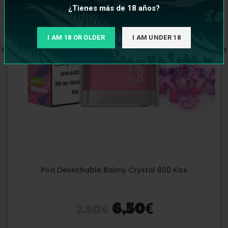
¿Tienes más de 18 años?
I AM 18 OR OLDER
I AM UNDER 18
Pod Desechable Balmy Crystal 800 Kiss
€
€
6,50
7,50