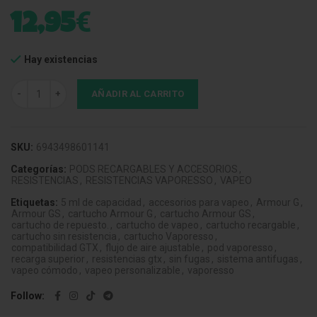
€
12,95
Hay existencias
Pod Armour G DTL 5 ML Vaporesso (Pack 2) cantidad
AÑADIR AL CARRITO
SKU:
6943498601141
Categorías:
PODS RECARGABLES Y ACCESORIOS
,
RESISTENCIAS
,
RESISTENCIAS VAPORESSO
,
VAPEO
Etiquetas:
5 ml de capacidad
,
accesorios para vapeo
,
Armour G
,
Armour GS
,
cartucho Armour G
,
cartucho Armour GS
,
cartucho de repuesto.
,
cartucho de vapeo
,
cartucho recargable
,
cartucho sin resistencia
,
cartucho Vaporesso
,
compatibilidad GTX
,
flujo de aire ajustable
,
pod vaporesso
,
recarga superior
,
resistencias gtx
,
sin fugas
,
sistema antifugas
,
vapeo cómodo
,
vapeo personalizable
,
vaporesso
Follow