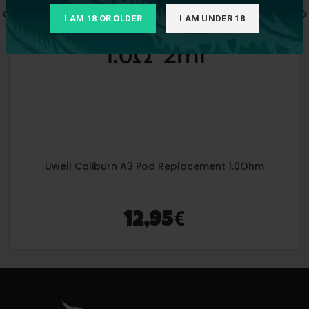
I AM 18 OR OLDER
I AM UNDER 18
Uwell Caliburn A3 Pod Replacement 1.0Ohm
€
12,95