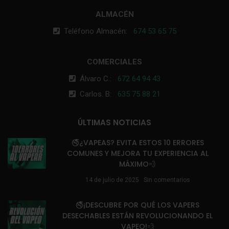
ALMACÉN
Teléfono Almacén:
674 53 65 75
COMERCIALES
Álvaro C.:
672 64 94 43
Carlos. B:
635 75 88 21
ÚLTIMAS NOTICIAS
🚭¿VAPEAS? EVITA ESTOS 10 ERRORES
COMUNES Y MEJORA TU EXPERIENCIA AL
MÁXIMO💨
14 de julio de 2025
Sin comentarios
🚭¡DESCUBRE POR QUÉ LOS VAPERS
DESECHABLES ESTÁN REVOLUCIONANDO EL
VAPEO!💨