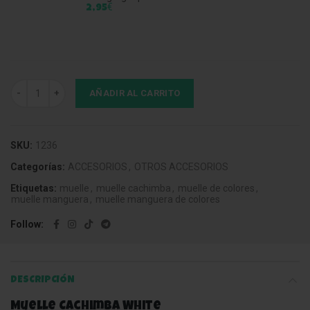
€
2,95
Muelle Cachimba White cantidad
AÑADIR AL CARRITO
SKU:
1236
Categorías:
ACCESORIOS
,
OTROS ACCESORIOS
Etiquetas:
muelle
,
muelle cachimba
,
muelle de colores
,
muelle manguera
,
muelle manguera de colores
Follow
DESCRIPCIÓN
Muelle Cachimba White