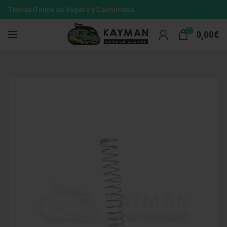
Tienda Online de Vapers y Cachimbas
0
0,00
€