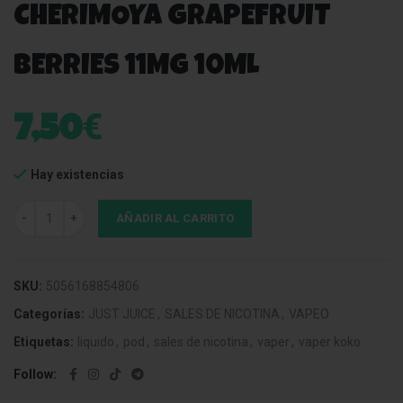
CHERIMOYA GRAPEFRUIT
BERRIES 11MG 10ML
€
7,50
Hay existencias
Just Juice Nic Salt Cherimoya Grapefruit Berries 11mg 10ml cantida
AÑADIR AL CARRITO
SKU:
5056168854806
Categorías:
JUST JUICE
,
SALES DE NICOTINA
,
VAPEO
Etiquetas:
liquido
,
pod
,
sales de nicotina
,
vaper
,
vaper koko
Follow