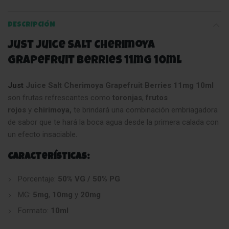
DESCRIPCIÓN
Just Juice Salt Cherimoya
Grapefruit Berries 11mg 10ml
Just
Juice Salt Cherimoya Grapefruit Berries 11mg 10ml
son frutas refrescantes como
toronjas
,
frutos
rojos
y
chirimoya,
te brindará una combinación embriagadora
de sabor que te hará la boca agua desde la primera calada con
un efecto insaciable
.
Características:
Porcentaje:
50% VG / 50% PG
MG:
5mg
,
10mg
y
20mg
Formato:
10ml