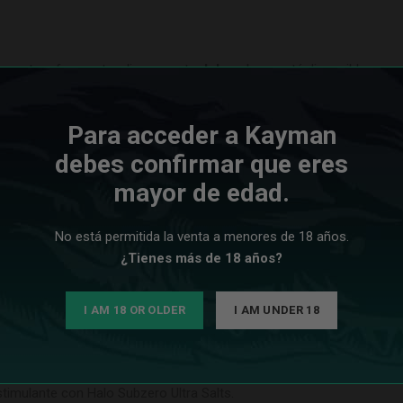
lemente refrescante y ligeramente
dulce
ahora está disponible com
tabaco.
Para acceder a Kayman
quidos, porque generalmente se mezcla con otros compuestos orgán
debes confirmar que eres
mayor de edad.
xperiencia de vapeo extremadamente refrescante y mentolada. Esta 
No está permitida la venta a menores de 18 años.
 ráfaga de mentol helado que despierta tus sentidos. Las sales de ni
¿Tienes más de 18 años?
vas de Halo. Cada bocanada te sorprenderá con el potente golpe de 
I AM 18 OR OLDER
I AM UNDER 18
o intenso o simplemente desees disfrutar de una experiencia de vape
stimulante con Halo Subzero Ultra Salts.