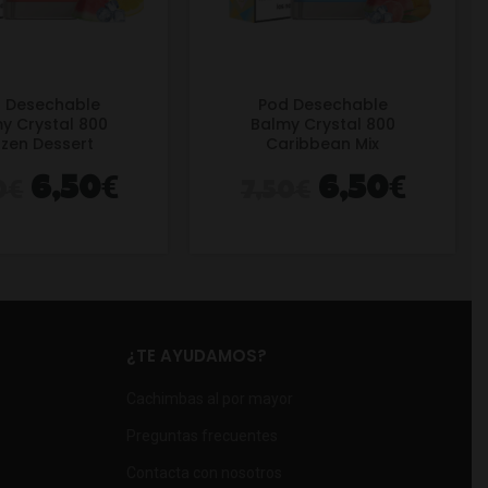
 Desechable
Pod Desechable
y Crystal 800
Balmy Crystal 800
ozen Dessert
Caribbean Mix
€
€
€
€
6,50
6,50
0
7,50
¿TE AYUDAMOS?
Cachimbas al por mayor
Preguntas frecuentes
Contacta con nosotros