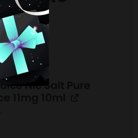
RESARTE
uice Nic Salt Pure
Ice 11mg 10ml
a