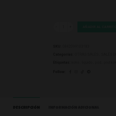
Halo Subzero Ultra Salts 10mg 10ml c
AÑADIR AL CARRIT
SKU:
0842099103183
Categorías:
OTRAS SALES
,
SALES D
Etiquetas:
koko
,
liquido
,
pod
,
pod ko
Follow
DESCRIPCIÓN
INFORMACIÓN ADICIONAL