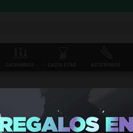
CACHIMBAS
CAZOLETAS
ACCESORIOS
»
»
HALO SUBZERO ULT
INICIO
TIENDA
HALO SUB
ULTRA SA