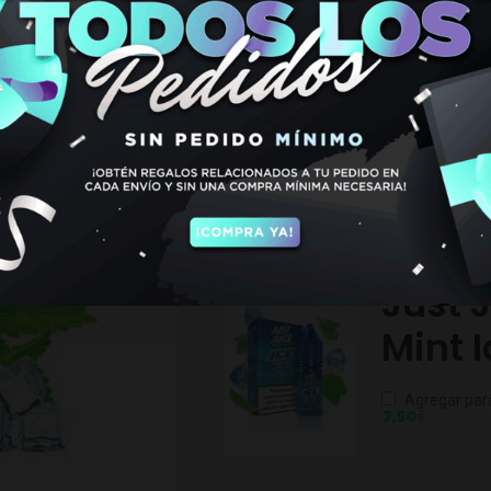
10ML
€
7,50
Hay existencias
TAMBIÉN PODRÍA INTE
Just J
Mint 
Agregar par
€
7,50