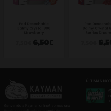
Pod Desechable
Pod Desechab
Balmy Crystal 800
Balmy Crystal 
Strawberry
Berries Drea
€
€
€
6,50
6,5
7,50
7,50
ÚLTIMAS NOT

E
T
Bienvenido a Kayman.online!, somos una
1
tienda especializada en la venta de