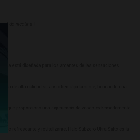
o
sal de nicotina
!
icos
.
mezcla está diseñada para los amantes de las sensaciones
cotina de alta calidad se absorben rápidamente, brindando una
mentol que proporciona una experiencia de vapeo extremadamente
o refrescante y revitalizante, Halo Subzero Ultra Salts es la