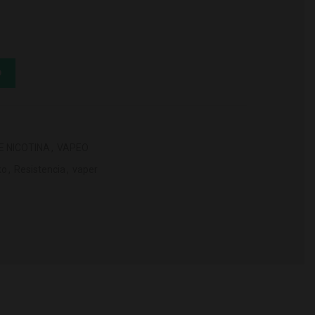
antidad
O
E NICOTINA
,
VAPEO
ko
,
Resistencia
,
vaper