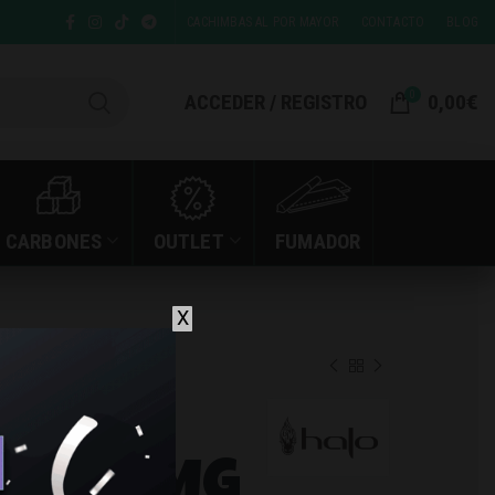
CACHIMBAS AL POR MAYOR
CONTACTO
BLOG
0
ACCEDER / REGISTRO
0,00
€
CARBONES
OUTLET
FUMADOR
X
RA SALTS 10MG 10ML
ZERO
LTS 10MG