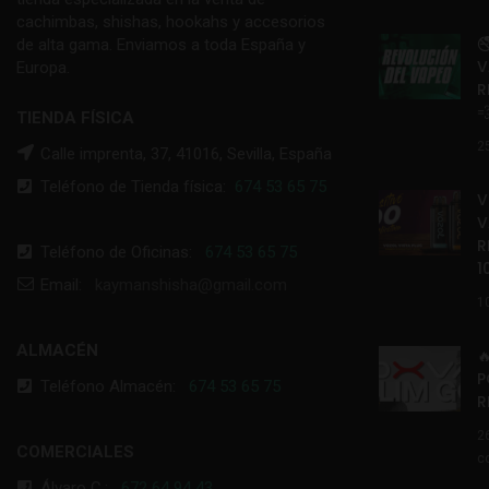
cachimbas, shishas, hookahs y accesorios

de alta gama. Enviamos a toda España y
V
Europa.
R

TIENDA FÍSICA
2
Calle imprenta, 37, 41016, Sevilla, España
Teléfono de Tienda física:
674 53 65 75
V
V
R
Teléfono de Oficinas:
674 53 65 75
1
Email:
kaymanshisha@gmail.com
1
ALMACÉN

P
Teléfono Almacén:
674 53 65 75
R
2
COMERCIALES
c
Álvaro C.:
672 64 94 43