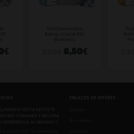
le
Pod Desechable
Pod
800
Balmy Crystal 800
Balm
ms
Blueberry
Fr
€
€
€
0
6,50
7,50
7,5
ICIAS
ENLACES DE INTERÉS
¿VAPEAS? EVITA ESTOS 10
Shishas
RRORES COMUNES Y MEJORA
Accesorios
U EXPERIENCIA AL MÁXIMO💨
Carbones
4 de julio de 2025
Sin comentarios