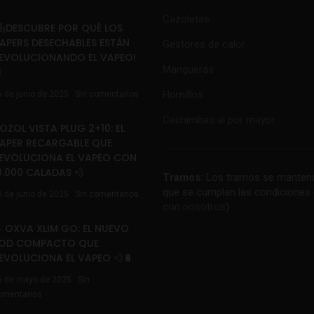
Cazoletas
¡DESCUBRE POR QUÉ LOS
APERS DESECHABLES ESTÁN
Gestores de calor
EVOLUCIONANDO EL VAPEO!
Mangueras

Hornillos
5 de junio de 2025
Sin comentarios
Cachimbas al por mayor
OZOL VISTA PLUG 2+10: EL
APER RECARGABLE QUE
EVOLUCIONA EL VAPEO CON
0.000 CALADAS 💨
Tramos:
Los tramos se mantend
que se cumplan las condiciones 
0 de junio de 2025
Sin comentarios
con nosotros
)
 OXVA XLIM GO: EL NUEVO
OD COMPACTO QUE
EVOLUCIONA EL VAPEO 💨🔋
6 de mayo de 2025
Sin
omentarios