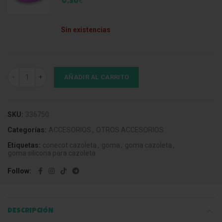
€
0,50
Sin existencias
Conector Cazoleta Silicona Negro Estriado cantidad
AÑADIR AL CARRITO
SKU:
336750
Categorías:
ACCESORIOS
,
OTROS ACCESORIOS
Etiquetas:
conecot cazoleta
,
goma
,
goma cazoleta
,
goma silicona para cazoleta
Follow
DESCRIPCIÓN