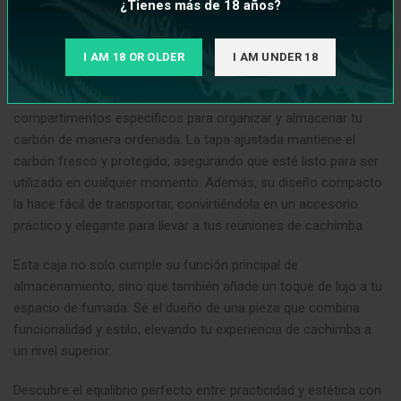
¿Tienes más de 18 años?
atractivo estético. El acabado en madera le confiere un
aspecto clásico y atemporal que se integra perfectamente en
cualquier entorno, ya sea moderno o tradicional
.
I AM 18 OR OLDER
I AM UNDER 18
La Caja de Madera para el Carbón está diseñada con
compartimentos específicos para organizar y almacenar tu
carbón de manera ordenada. La tapa ajustada mantiene el
carbón fresco y protegido, asegurando que esté listo para ser
utilizado en cualquier momento. Además, su diseño compacto
la hace fácil de transportar, convirtiéndola en un accesorio
práctico y elegante para llevar a tus reuniones de cachimba.
Esta caja no solo cumple su función principal de
almacenamiento, sino que también añade un toque de lujo a tu
espacio de fumada. Sé el dueño de una pieza que combina
funcionalidad y estilo, elevando tu experiencia de cachimba a
un nivel superior.
Descubre el equilibrio perfecto entre practicidad y estética con