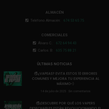
ALMACÉN
Teléfono Almacén:
674 53 65 75
COMERCIALES
Álvaro C.:
672 64 94 43
Carlos. B:
635 75 88 21
ÚLTIMAS NOTICIAS
🚭¿VAPEAS? EVITA ESTOS 10 ERRORES
COMUNES Y MEJORA TU EXPERIENCIA AL
MÁXIMO💨
14 de julio de 2025
Sin comentarios
🚭¡DESCUBRE POR QUÉ LOS VAPERS
DESECHABLES ESTÁN REVOLUCIONANDO EL