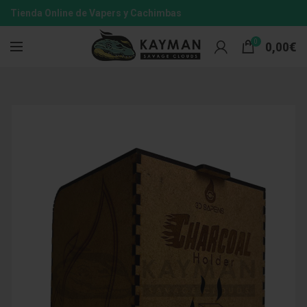
Tienda Online de Vapers y Cachimbas
0
0,00
€