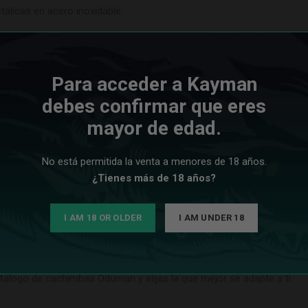
tálicas en acero inoxidable
.
las partes metálicas
fabricados en acero inoxidable.
 Oduman Atomic
Para acceder a Kayman
ciones que pasamos a enumerarte para que la conozcas:
debes confirmar que eres
mayor de edad.
No está permitida la venta a menores de 18 años.
¿Tienes más de 18 años?
 de inmersión y base de color azul.
I AM 18 OR OLDER
I AM UNDER 18
adquirida opcionalmente
. Puedes ver en nuestro apartado de juntas 
ogo de cachimbas Oduman y elijas la que mejor se adapte a ti.