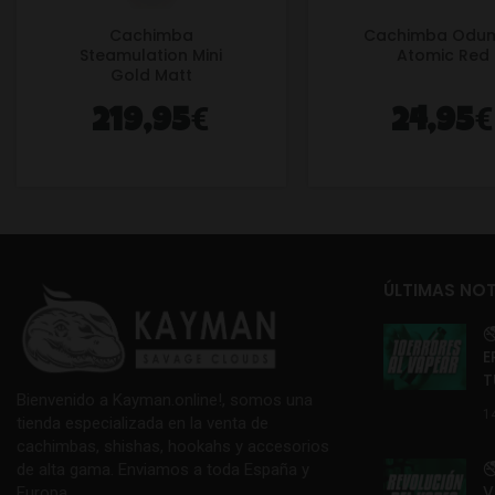
Cachimba
Cachimba Odu
Steamulation Mini
Atomic Red
Gold Matt
€
€
219,95
24,95
ÚLTIMAS NOT

E
T
Bienvenido a Kayman.online!, somos una
1
tienda especializada en la venta de
cachimbas, shishas, hookahs y accesorios

de alta gama. Enviamos a toda España y
V
Europa.