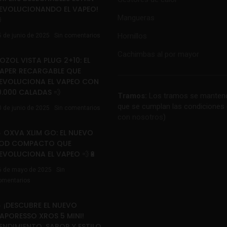
EVOLUCIONANDO EL VAPEO!
Mangueras

Hornillos
5 de junio de 2025
Sin comentarios
Cachimbas al por mayor
OZOL VISTA PLUG 2+10: EL
APER RECARGABLE QUE
EVOLUCIONA EL VAPEO CON
0.000 CALADAS 💨
Tramos:
Los tramos se mantend
que se cumplan las condiciones 
0 de junio de 2025
Sin comentarios
con nosotros
)
 OXVA XLIM GO: EL NUEVO
OD COMPACTO QUE
EVOLUCIONA EL VAPEO 💨🔋
6 de mayo de 2025
Sin
omentarios
 ¡DESCUBRE EL NUEVO
APORESSO XROS 5 MINI!
ENDIMIENTO, SABOR Y ESTILO