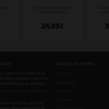
man
Cachimba Oduman
Cach
Atomic Purple
Infi
€
24,95
9
ICIAS
ENLACES DE INTERÉS
¿VAPEAS? EVITA ESTOS 10
Shishas
RRORES COMUNES Y MEJORA
Accesorios
U EXPERIENCIA AL MÁXIMO💨
Carbones
4 de julio de 2025
Sin comentarios
Cazoletas
¡DESCUBRE POR QUÉ LOS
APERS DESECHABLES ESTÁN
Gestores de calor