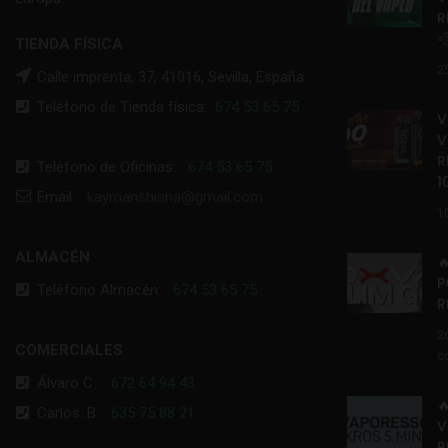
R

TIENDA FÍSICA
2
Calle imprenta, 37, 41016, Sevilla, España
Teléfono de Tienda física:
674 53 65 75
V
V
R
Teléfono de Oficinas:
674 53 65 75
1
Email:
kaymanshisha@gmail.com
1
ALMACÉN

P
Teléfono Almacén:
674 53 65 75
R
2
COMERCIALES
c
Álvaro C.:
672 64 94 43

Carlos. B:
635 75 88 21
V
R