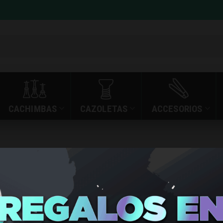
CACHIMBAS
CAZOLETAS
ACCESORIOS
»
»
CACHIMBA ODUMAN
INICIO
TIENDA
CACHIMB
ATOMIC B