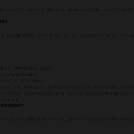
 a nadie, debido a la calidad empleada en su fabricación y bajo la
mic
n tan fiables como ésta, y por ello, al sacar al mercado la nueva 
ha
e inciarte en este sector.
peso y tamaño mini.
 y PVC de alta calidad.
acceder a su interior. Por tanto, resulta perfecta para limpiarla a fond
y disfrutar de las ventajas de un narguile de gama alta a tamaño r
noxidable.
a Oduman?
ste tipo de shishas habrá que incluirle diversos accesorios para po