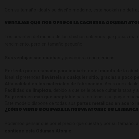
Con su tamaño ideal y su diseño moderno, esta hookah no defrauda
Ventajas que nos ofrece la cachimba Oduman Ato
Los amantes del mundo de las shishas sabemos que pocas marcas so
rendimiento, pero en tamaño pequeño.
Sus ventajas son muchas
y pasamos a enumerarlas:
Perfecta por su tamaño para iniciarte en el mundo de la shis
Ideal si pretendes
llevártela a cualquier sitio, gracias a poco 
Alta calidad en los materiales de fabricación
. Acero inoxidable
Facilidad de limpieza
, debido a que se le puede quitar la tapa y 
Su precio es más que aceptable
para no tener que pagar mucho 
Este modelo dispone de todas sus
partes metálicas en acero i
¿Cómo viene equipada la nueva Atomic de la marc
Podemos pensar que por el precio que cuesta y por su tamaño, a e
contiene esta Oduman Atomic: