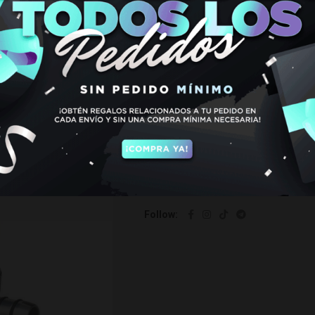
€
24,95
Sin existencias
SKU:
5000048
Categorías:
CACHIMBAS
,
ODUMAN
Etiquetas:
cachimba
,
cachimba odu
cachimba oduman atomic hookah
,
ho
Follow