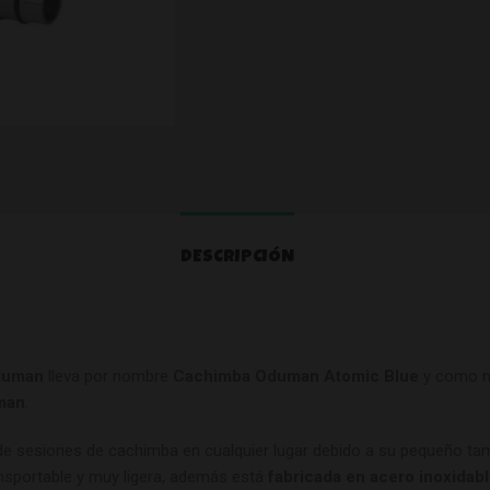
DESCRIPCIÓN
Oduman
lleva por nombre
Cachimba Oduman Atomic Blue
y como n
man
.
 de sesiones de cachimba en cualquier lugar debido a su pequeño ta
ansportable y muy ligera, además está
fabricada en acero inoxidab