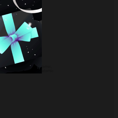
man
,
cachimba oduman atomic
,
okah
,
oduman
,
oduman atomic