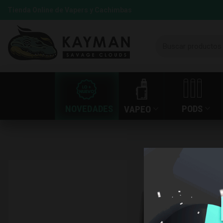
Tienda Online de Vapers y Cachimbas
NOVEDADES
PODS
VAPEO