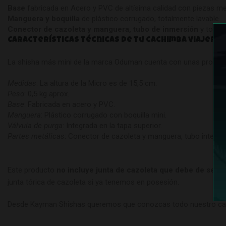
Base
fabricada en Acero y PVC de altísima calidad con piezas me
Manguera y boquilla
de plástico corrugado, totalmente lavable.
Conector de cazoleta y manguera, tubo de inmersión
y todas 
Características técnicas de tu cachimba viajera
La shisha más mini de la marca Oduman cuenta con unas propor
Medidas
: La altura de la Micro es de 15,5 cm.
Peso
: 0,5 kg aprox.
Base
: Fabricada en acero y PVC.
Manguera
: Plástico corrugado con boquilla mini.
Válvula de purga
: Integrada en la tapa superior.
Partes metálicas
: Conector de cazoleta y manguera, tubo interior
Este producto
no incluye junta de cazoleta que debe de ser 
junta tórica de cazoleta si ya tenemos en posesión.
Desde Kayman Shishas queremos que conozcas todo nuestro catál