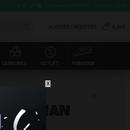
CACHIMBAS AL POR MAYOR
CONTACTO
BLOG
0
ACCEDER / REGISTRO
0,00
€
CARBONES
OUTLET
FUMADOR
X
 ATOMIC BLUE
A ODUMAN
LUE