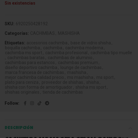
Sin existencias
SKU:
6920250428192
Categorías:
CACHIMBAS
,
MASHISHA
Etiquetas:
accesorios cachimba
,
base de vidrio shisha
,
boquilla cachimba
,
cachimba
,
cachimba moderna
,
cachimba ms sport
,
cachimba profesional
,
cachimba tipo muelle
,
cachimbas baratas
,
cachimbas de aluminio
,
cachimbas para estancos
,
cachimbas premium
,
diseño deportivo cachimba
,
lounge de cachimbas
,
marca francesa de cachimbas
,
mashisha
,
mejor cachimba calidad precio
,
ms mashisha
,
ms sport
,
plato para ceniza
,
proveedor de shishas
,
shisha
,
shisha con forma de amortiguador
,
shisha ms sport
,
shishas originales
,
tienda de cachimbas
Follow
DESCRIPCIÓN