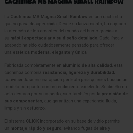
Cachimba MS Magma Small Rainbow
La
Cachimba MS Magma Small Rainbow
es una cachimba
que no pasa desapercibida. Desde su lanzamiento, ha captado
la atención de los amantes del mundo del humo gracias a
su
mástil espectacular y su diseño detallado
. Cada línea y
acabado ha sido cuidadosamente pensado para ofrecer
una
estética moderna, elegante y única
.
Fabricada completamente en
aluminio de alta calidad
, esta
cachimba combina
resistencia, ligereza y durabilidad
,
convirtiéndose en una opción perfecta para quienes buscan un
modelo compacto con un rendimiento excelente
.
Su diseño no
solo destaca por su aspecto, sino también por la
precisión de
sus componentes
, que garantizan una experiencia fluida,
limpia y sin esfuerzo.
El sistema
CLICK
incorporado en su base de vidrio permite
un
montaje rápido y seguro
, evitando fugas de aire y