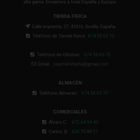
alta gama. Enviamos a toda España y Europa.
TIENDA FÍSICA
Calle imprenta, 37, 41016, Sevilla, España
Teléfono de Tienda física:
674 53 65 75
Teléfono de Oficinas:
674 53 65 75
Email:
kaymanshisha@gmail.com
ALMACÉN
Teléfono Almacén:
674 53 65 75
COMERCIALES
Álvaro C.:
672 64 94 43
Carlos. B:
635 75 88 21