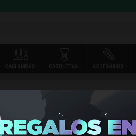
CACHIMBAS
CAZOLETAS
ACCESORIOS
»
»
CACHIMBA MR. SHI
INICIO
TIENDA
CACHIMBA
SHISHA R