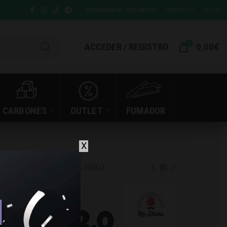
CACHIMBAS AL POR MAYOR
CONTACTO
BLOG
0
ACCEDER / REGISTRO
0,00
€
CARBONES
OUTLET
FUMADOR
X
SHA ROCKET 2.0 RESINA GOKU
 MR.
OCKET 2.0