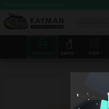
Tienda Online de Vapers y Cachimbas
NOVEDADES
PODS
VAPEO