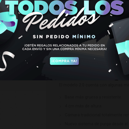
RESINA G
€
99,95
Mr. Shisha Rocket 2.0 renueva su dis
Tiene una altura aprox. 42 cm con un
cámara de aluminio y tubo de inmersi
El modelo 2.0 cuenta con algunas me
Base más gruesa y resistente.
4 cm más de altura.
Cámara tradicional totalmente re
Nuevo sistema de purga desde el 