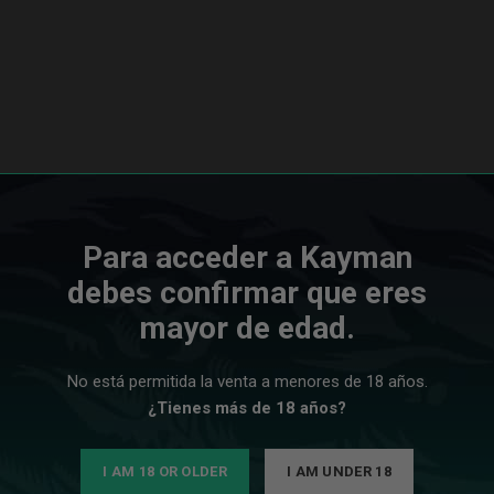
Para acceder a Kayman
debes confirmar que eres
mayor de edad.
No está permitida la venta a menores de 18 años.
¿Tienes más de 18 años?
para los amantes de las cachimbas que buscan estilo, calidad y rend
I AM 18 OR OLDER
I AM UNDER 18