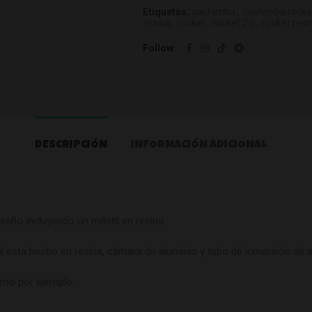
Etiquetas:
cachimba
,
cachimba rocke
resina
,
rocket
,
rocket 2.0
,
rocket resi
Follow
DESCRIPCIÓN
INFORMACIÓN ADICIONAL
seño incluyendo un mástil en resina.
l esta hecho en resina, cámara de aluminio y tubo de inmersión de a
omo por ejemplo: