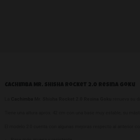
Cachimba Mr. Shisha Rocket 2.0 Resina Goku
La
Cachimba
Mr. Shisha Rocket 2.0 Resina Goku
renueva su di
Tiene una altura aprox. 42 cm con una base muy estable, su másti
El modelo 2.0 cuenta con algunas mejoras respecto al anterior c
Base más gruesa y resistente.