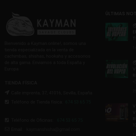
ÚLTIMAS NOT

E
T
Bienvenido a Kayman.online!, somos una
1
tienda especializada en la venta de
cachimbas, shishas, hookahs y accesorios

de alta gama. Enviamos a toda España y
V
Europa.
R

TIENDA FÍSICA
2
Calle imprenta, 37, 41016, Sevilla, España
Teléfono de Tienda física:
674 53 65 75
V
V
R
Teléfono de Oficinas:
674 53 65 75
1
Email:
kaymanshisha@gmail.com
1