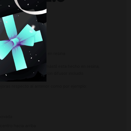
OKU
eño incluyendo un mástil en resina.
a base muy estable, su mástil esta hecho en resina,
ón de acero inoxidable con difusor incluido.
joras respecto al anterior como por ejemplo:
novada.
centro hacia arriba