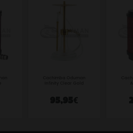
man
Cachimba Oduman
Cach
e
Infinity Clear Gold
A
€
95,95