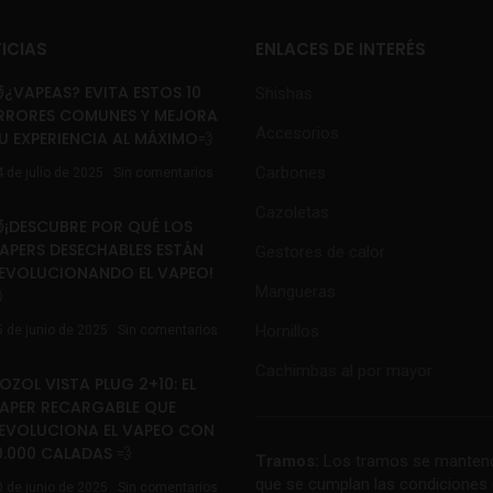
ICIAS
ENLACES DE INTERÉS
¿VAPEAS? EVITA ESTOS 10
Shishas
RRORES COMUNES Y MEJORA
Accesorios
U EXPERIENCIA AL MÁXIMO💨
Carbones
4 de julio de 2025
Sin comentarios
Cazoletas
¡DESCUBRE POR QUÉ LOS
APERS DESECHABLES ESTÁN
Gestores de calor
EVOLUCIONANDO EL VAPEO!
Mangueras

Hornillos
5 de junio de 2025
Sin comentarios
Cachimbas al por mayor
OZOL VISTA PLUG 2+10: EL
APER RECARGABLE QUE
EVOLUCIONA EL VAPEO CON
0.000 CALADAS 💨
Tramos:
Los tramos se mantend
que se cumplan las condiciones 
0 de junio de 2025
Sin comentarios