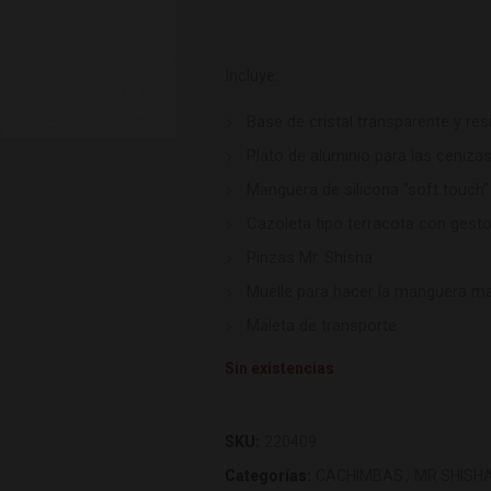
Incluye:
Base de cristal transparente y res
Plato de aluminio para las cenizas
Manguera de silicona “soft touch” 
Cazoleta tipo terracota con gestor
Pinzas Mr. Shisha.
Muelle para hacer la manguera ma
Maleta de transporte
Sin existencias
SKU:
220409
Categorías:
CACHIMBAS
,
MR SHISH