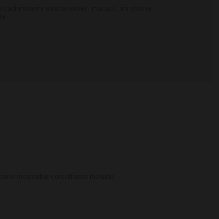
t cachimba mr shisha rocket
,
macuto
,
mr shisha
,
na
cero inoxidable con difusor incluido
.