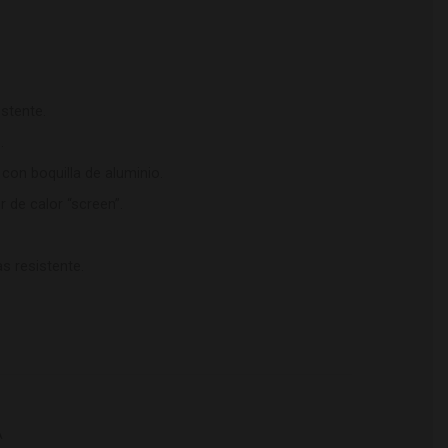
istente.
.
con boquilla de aluminio.
 de calor “screen”.
s resistente.
A