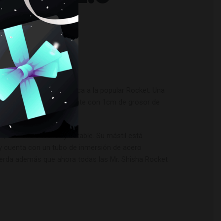
YLIE
n, un nuevo giro de tuerca a la popular Rocket. Una
e de cristal transparente con 1cm de grosor de
completamente renovada.
m, con una base muy estable. Su mástil está
 y cuenta con un tubo de inmersión de acero
cuerda además que ahora todas las Mr. Shisha Rocket