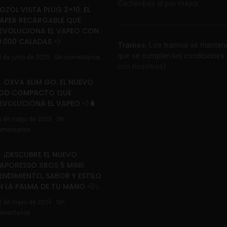
Cachimbas al por mayor
OZOL VISTA PLUG 2+10: EL
APER RECARGABLE QUE
EVOLUCIONA EL VAPEO CON
0.000 CALADAS 💨
Tramos:
Los tramos se mantend
que se cumplan las condiciones 
0 de junio de 2025
Sin comentarios
con nosotros
)
 OXVA XLIM GO: EL NUEVO
OD COMPACTO QUE
EVOLUCIONA EL VAPEO 💨🔋
6 de mayo de 2025
Sin
omentarios
 ¡DESCUBRE EL NUEVO
APORESSO XROS 5 MINI!
ENDIMIENTO, SABOR Y ESTILO
N LA PALMA DE TU MANO 💨✨
9 de mayo de 2025
Sin
omentarios