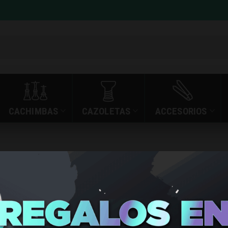
CACHIMBAS
CAZOLETAS
ACCESORIOS
»
»
CACHIMBA MR. SHIS
INICIO
TIENDA
CACHIMBA
SHISHA R