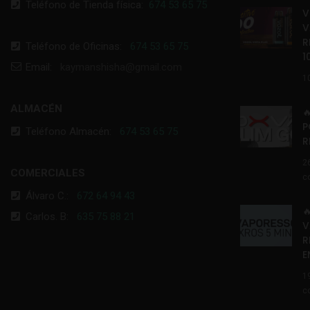
Teléfono de Tienda física:
674 53 65 75
V
V
R
Teléfono de Oficinas:
674 53 65 75
1
Email:
kaymanshisha@gmail.com
1
ALMACÉN

P
Teléfono Almacén:
674 53 65 75
R
2
COMERCIALES
c
Álvaro C.:
672 64 94 43

Carlos. B:
635 75 88 21
V
R
E
1
c