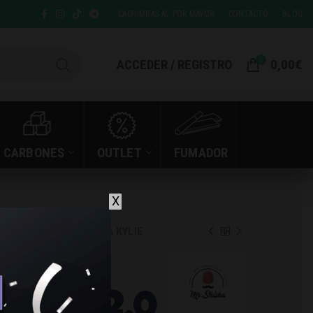
CACHIMBAS AL POR MAYOR
CONTACTO
BLOG
0
ACCEDER / REGISTRO
0,00
€
CARBONES
OUTLET
FUMADOR
X
HA ROCKET 2.0 RESINA KYLIE
 MR.
OCKET 2.0