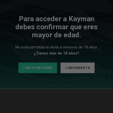
Para acceder a Kayman
debes confirmar que eres
mayor de edad.
No está permitida la venta a menores de 18 años.
antes de las cachimbas. Su diseño innovador combina una estructura
¿Tienes más de 18 años?
taca por su rendimiento excepcional y su capacidad para producir 
iciente que garantiza una experiencia de fumar suave y sin obstrucci
I AM 18 OR OLDER
I AM UNDER 18
smontable facilita su limpieza y mantenimiento.