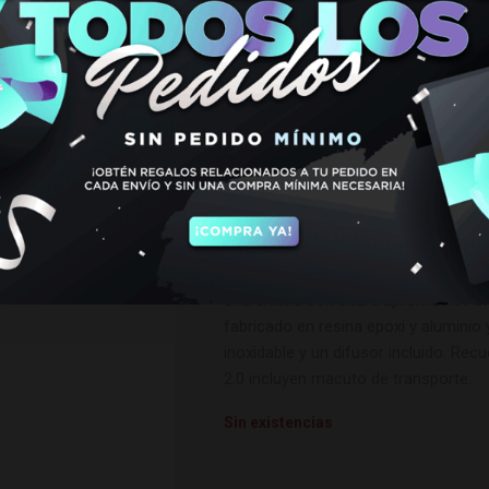
RESINA K
€
99,95
Cachimba Mr. Shisha Rocket. 2.0 Resi
cachimba de tamaño pequeño con bas
fondo, cámara tradicional y purga 
Una shisha con altura aprox. de 39 c
fabricado en resina epoxi y aluminio
inoxidable y un difusor incluido. Re
2.0 incluyen macuto de transporte.
Sin existencias