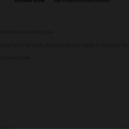
DESCRIPCIÓN
INFORMACIÓN ADICIONAL
cluyendo un mástil en resina.
l esta hecho en resina, cámara de aluminio y tubo de inmersión de a
omo por ejemplo: