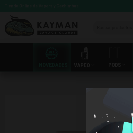
Tienda Online de Vapers y Cachimbas
NOVEDADES
PODS
VAPEO