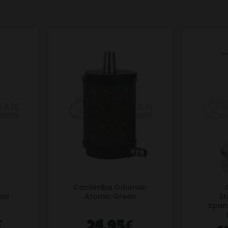
Cachimba Oduman
ini
Atomic Green
St
Xpans
€
€