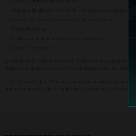
Plato de aluminio para las cenizas.
Manguera de silicona “soft touch” con boquilla de aluminio.
Cazoleta tipo terracota con gestor de calor “screen”.
Pinzas Mr. Shisha.
Muelle para hacer la manguera mas resistente.
Maleta de transporte
La Cachimba Mr. Shisha Rocket 2.0 Resina es una joya para los am
creando una apariencia moderna y sofisticada. Esta cachimba des
La Mr. Shisha Rocket 2.0 Resina cuenta con un sistema de purga ef
proporcionan estabilidad y durabilidad, mientras que su diseño de