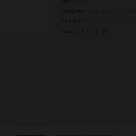
SKU:
232005
Categorías:
CACHIMBAS
,
MR SHISH
Etiquetas:
2.0
,
mr shisha
,
rocket
,
roc
Follow