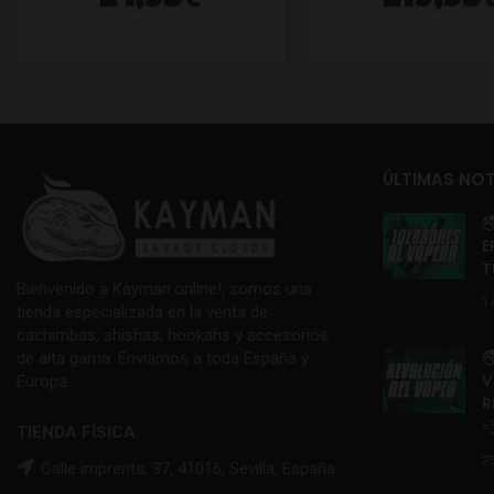
24,95
219,95
ÚLTIMAS NOT

E
T
Bienvenido a Kayman.online!, somos una
1
tienda especializada en la venta de
cachimbas, shishas, hookahs y accesorios

de alta gama. Enviamos a toda España y
V
Europa.
R

TIENDA FÍSICA
2
Calle imprenta, 37, 41016, Sevilla, España