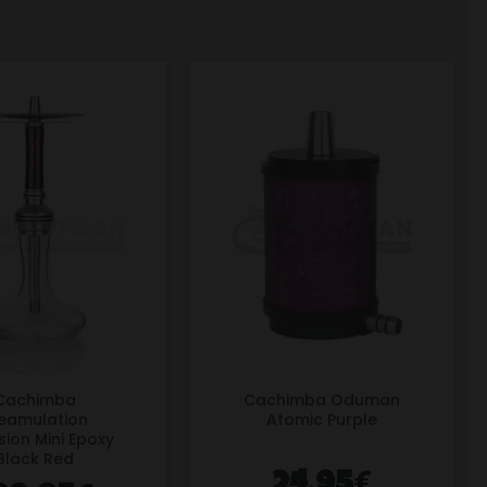
Cachimba
Cachimba Oduman
eamulation
Atomic Purple
ion Mini Epoxy
Black Red
€