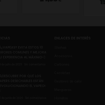
24,95
1
ICIAS
ENLACES DE INTERÉS
¿VAPEAS? EVITA ESTOS 10
Shishas
RRORES COMUNES Y MEJORA
Accesorios
U EXPERIENCIA AL MÁXIMO💨
Carbones
4 de julio de 2025
Sin comentarios
Cazoletas
¡DESCUBRE POR QUÉ LOS
APERS DESECHABLES ESTÁN
Gestores de calor
EVOLUCIONANDO EL VAPEO!
Mangueras

Hornillos
5 de junio de 2025
Sin comentarios