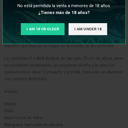
No está permitida la venta a menores de 18 años.
densas nubes de humo.
¿Tienes más de 18 años?
En resumen, la K-LADA Radikal es una cachimba elegante,
compacta y de alta calidad que ofrece una experiencia de
I AM 18 OR OLDER
I AM UNDER 18
fumar excepcional. Su diseño atractivo y su rendimiento
impresionante la convierten en una elección destacada para
aquellos que buscan lo mejor en el mundo de la cachimba
.
La cachimba K-LADA Radikal, de tan solo 25 cm de altura, tiene
un excelente rendimiento, un excelente diseño y la relación
calidad/precio ideal. Compacto y portátil, fabricado en aluminio
con colores distintivos.
Incluye:.
Mástil.
Plato.
base hecha de vidrio.
Manguera fabricada en silicona.