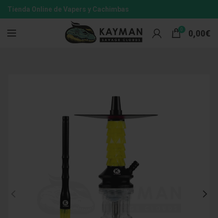
Tienda Online de Vapers y Cachimbas
0
0,00
€