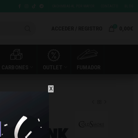
CACHIMBAS AL POR MAYOR
CONTACTO
BLOG
0
ACCEDER / REGISTRO
0,00
€
CARBONES
OUTLET
FUMADOR
X
MOKE NANO PINK
 COLD
ANO PINK