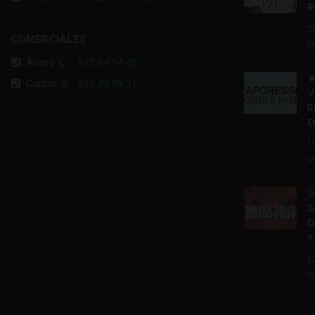
R
2
COMERCIALES
c
Álvaro C.:
672 64 94 43

Carlos. B:
635 75 88 21
V
R
E
1
c

S
D
Y
1
c