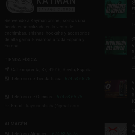

E
T
Bienvenido a Kayman.online!, somos una
1
tienda especializada en la venta de
cachimbas, shishas, hookahs y accesorios

de alta gama. Enviamos a toda España y
V
Europa.
R

TIENDA FÍSICA
2
Calle imprenta, 37, 41016, Sevilla, España
Teléfono de Tienda física:
674 53 65 75
V
V
R
Teléfono de Oficinas:
674 53 65 75
1
Email:
kaymanshisha@gmail.com
1
ALMACÉN

P
Teléfono Almacén:
674 53 65 75