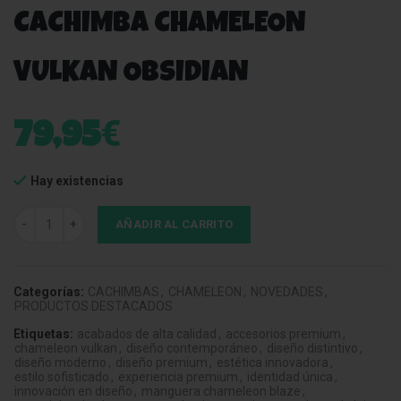
CACHIMBA CHAMELEON
VULKAN OBSIDIAN
€
79,95
Hay existencias
Cachimba Chameleon Vulkan Obsidian cantidad
AÑADIR AL CARRITO
Categorías:
CACHIMBAS
,
CHAMELEON
,
NOVEDADES
,
PRODUCTOS DESTACADOS
Etiquetas:
acabados de alta calidad
,
accesorios premium
,
chameleon vulkan
,
diseño contemporáneo
,
diseño distintivo
,
diseño moderno
,
diseño premium
,
estética innovadora
,
estilo sofisticado
,
experiencia premium
,
identidad única
,
innovación en diseño
,
manguera chameleon blaze
,