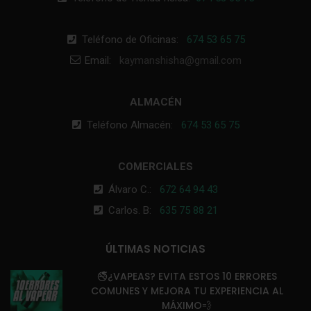
Teléfono de Oficinas:
674 53 65 75
Email:
kaymanshisha@gmail.com
ALMACÉN
Teléfono Almacén:
674 53 65 75
COMERCIALES
Álvaro C.:
672 64 94 43
Carlos. B:
635 75 88 21
ÚLTIMAS NOTICIAS
🚭¿VAPEAS? EVITA ESTOS 10 ERRORES
COMUNES Y MEJORA TU EXPERIENCIA AL
MÁXIMO💨