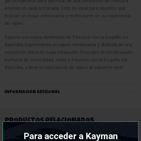
gel refrigerante para disfrutar de una sensación de frescura
intensa en cada bocanada. Esto es ideal para aquellos que
buscan un toque refrescante y estimulante en su experiencia
de vapeo.
Explora una nueva dimensión de frescura con la boquilla Ice
Bazooka. Experimenta un vapeo refrescante y disfruta de una
sensación única en cada inhalación. Descubre la combinación
perfecta de comodidad, estilo y frescura con la boquilla Ice
Bazooka, y lleva tu experiencia de vapeo al siguiente nivel.
INFORMACIÓN ADICIONAL
PRODUCTOS RELACIONADOS
Para acceder a Kayman