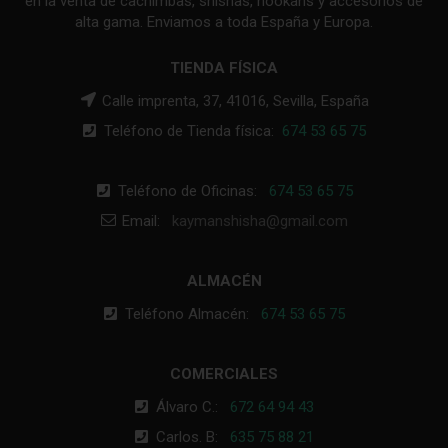
en la venta de cachimbas, shishas, hookahs y accesorios de
alta gama. Enviamos a toda España y Europa.
TIENDA FÍSICA
Calle imprenta, 37, 41016, Sevilla, España
Teléfono de Tienda física:
674 53 65 75
Teléfono de Oficinas:
674 53 65 75
Email:
kaymanshisha@gmail.com
ALMACÉN
Teléfono Almacén:
674 53 65 75
COMERCIALES
Álvaro C.:
672 64 94 43
Carlos. B:
635 75 88 21