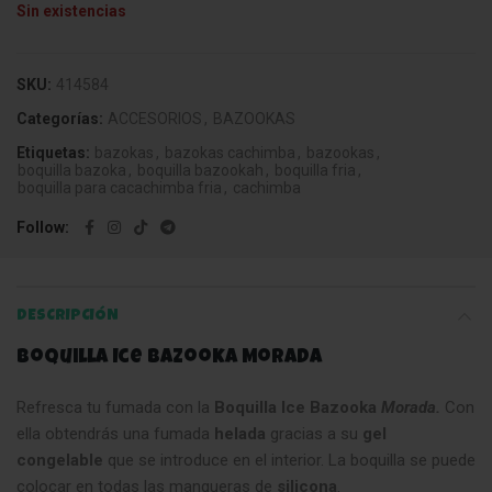
Sin existencias
SKU:
414584
Categorías:
ACCESORIOS
,
BAZOOKAS
Etiquetas:
bazokas
,
bazokas cachimba
,
bazookas
,
boquilla bazoka
,
boquilla bazookah
,
boquilla fria
,
boquilla para cacachimba fria
,
cachimba
Follow
DESCRIPCIÓN
Boquilla Ice Bazooka Morada
Refresca tu fumada con la
Boquilla Ice Bazooka
Morada.
Con
ella obtendrás una fumada
helada
gracias a su
gel
congelable
que se introduce en el interior. La boquilla se puede
colocar en todas las mangueras de
silicona
.