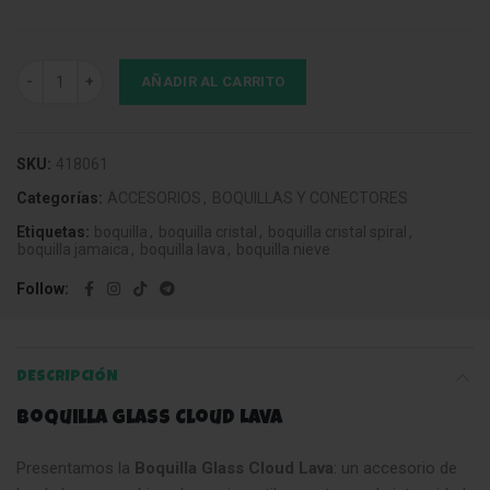
Boquilla Glass Cloud Lava cantidad
AÑADIR AL CARRITO
SKU:
418061
Categorías:
ACCESORIOS
,
BOQUILLAS Y CONECTORES
Etiquetas:
boquilla
,
boquilla cristal
,
boquilla cristal spiral
,
boquilla jamaica
,
boquilla lava
,
boquilla nieve
Follow
DESCRIPCIÓN
Boquilla Glass Cloud Lava
Presentamos la
Boquilla Glass Cloud Lava
: un accesorio de