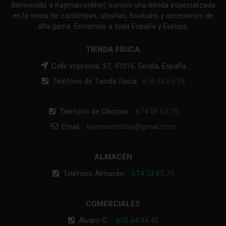
Bienvenido a Kayman.online!, somos una tienda especializada
en la venta de cachimbas, shishas, hookahs y accesorios de
alta gama. Enviamos a toda España y Europa.
TIENDA FÍSICA
Calle imprenta, 37, 41016, Sevilla, España
Teléfono de Tienda física:
674 53 65 75
Teléfono de Oficinas:
674 53 65 75
Email:
kaymanshisha@gmail.com
ALMACÉN
Teléfono Almacén:
674 53 65 75
COMERCIALES
Álvaro C.:
672 64 94 43