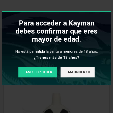
INFORMACIÓN ADICIONAL
Para acceder a Kayman
debes confirmar que eres
mayor de edad.
PRODUCTOS RELACIONADOS
No está permitida la venta a menores de 18 años.
¿Tienes más de 18 años?
I AM 18 OR OLDER
I AM UNDER 18