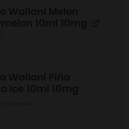
 Wailani Melon
rmelon 10ml 10mg
a
 Wailani Piña
a Ice 10ml 10mg
e no disponible