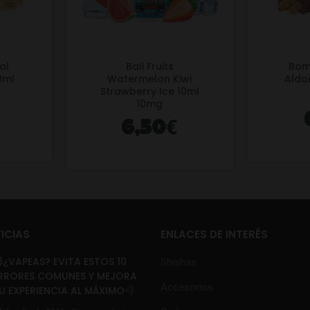
al
Bali Fruits
Bom
10ml
Watermelon Kiwi
Aldo
Strawberry Ice 10ml
10mg
€
6,50
ICIAS
ENLACES DE INTERÉS
¿VAPEAS? EVITA ESTOS 10
Shishas
RRORES COMUNES Y MEJORA
Accesorios
U EXPERIENCIA AL MÁXIMO💨