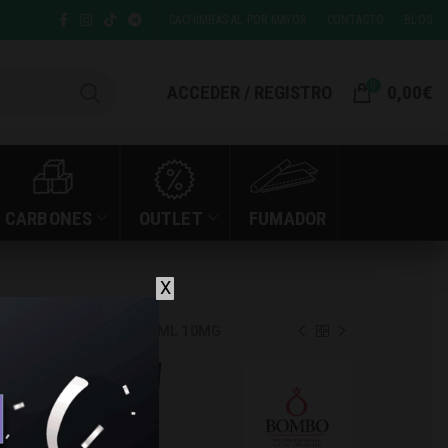
CACHIMBAS AL POR MAYOR
CONTACTO
BLOG
0
ACCEDER / REGISTRO
0,00
€
CARBONES
OUTLET
FUMADOR
X
ATERMELON MOJITO 10ML 10MG
AILANI
LON