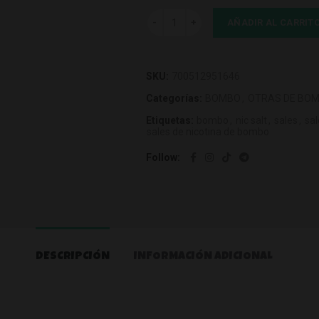
Bombo Wailani Watermelon Mojito 10
AÑADIR AL CARRIT
SKU:
700512951646
Categorías:
BOMBO
,
OTRAS DE BO
Etiquetas:
bombo
,
nic salt
,
sales
,
sa
sales de nicotina de bombo
Follow
DESCRIPCIÓN
INFORMACIÓN ADICIONAL
g