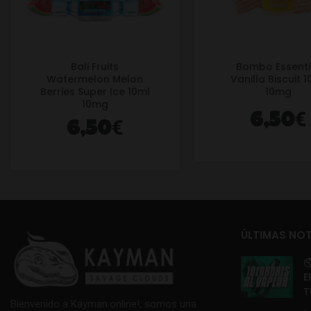
Bali Fruits
Bombo Essenti
Watermelon Melon
Vanilla Biscuit 
Berries Super Ice 10ml
10mg
10mg
€
6,50
€
6,50
ÚLTIMAS NOT

E
T
Bienvenido a Kayman.online!, somos una