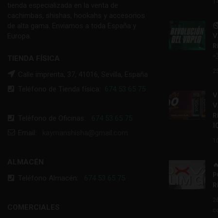
1
tienda especializada en la venta de
cachimbas, shishas, hookahs y accesorios

de alta gama. Enviamos a toda España y
V
Europa.
R

TIENDA FÍSICA
2
Calle imprenta, 37, 41016, Sevilla, España
Teléfono de Tienda física:
674 53 65 75
V
V
R
Teléfono de Oficinas:
674 53 65 75
1
Email:
kaymanshisha@gmail.com
1
ALMACÉN

P
Teléfono Almacén:
674 53 65 75
R
2
COMERCIALES
c