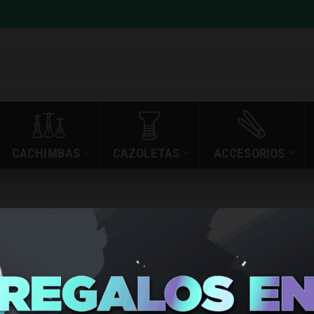
CACHIMBAS
CAZOLETAS
ACCESORIOS
»
»
BOMBO WAILANI W
INICIO
TIENDA
BOMBO W
WATERME