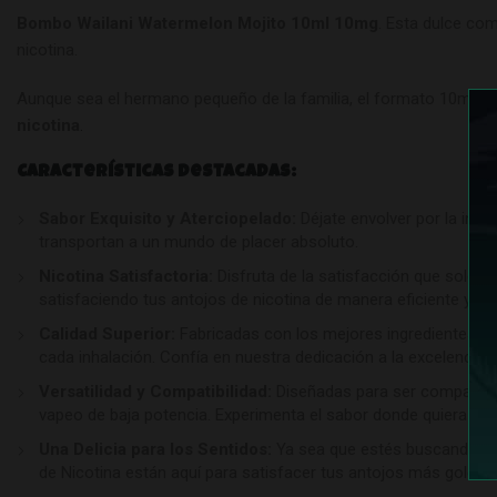
Bombo Wailani Watermelon Mojito 10ml 10mg
. Esta dulce co
nicotina.
Aunque sea el hermano pequeño de la familia, el formato 10ml es
nicotina
.
Características Destacadas:
Sabor Exquisito y Aterciopelado:
Déjate envolver por la indu
transportan a un mundo de placer absoluto.
Nicotina Satisfactoria:
Disfruta de la satisfacción que solo l
satisfaciendo tus antojos de nicotina de manera eficiente y pl
Calidad Superior:
Fabricadas con los mejores ingredientes y b
cada inhalación. Confía en nuestra dedicación a la excelencia p
Versatilidad y Compatibilidad:
Diseñadas para ser compatible
vapeo de baja potencia. Experimenta el sabor donde quiera que 
Una Delicia para los Sentidos:
Ya sea que estés buscando un 
de Nicotina están aquí para satisfacer tus antojos más golosos