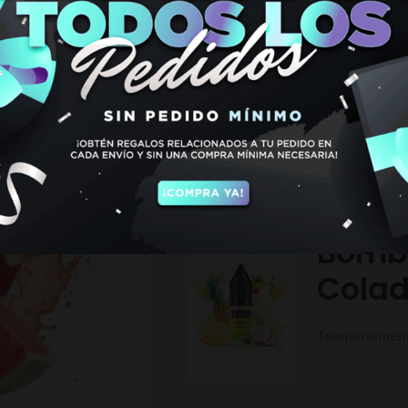
MOJITO 1
€
6,50
Hay existencias
TAMBIEN PODRIA INTE
Bombo
Colad
Temporalment