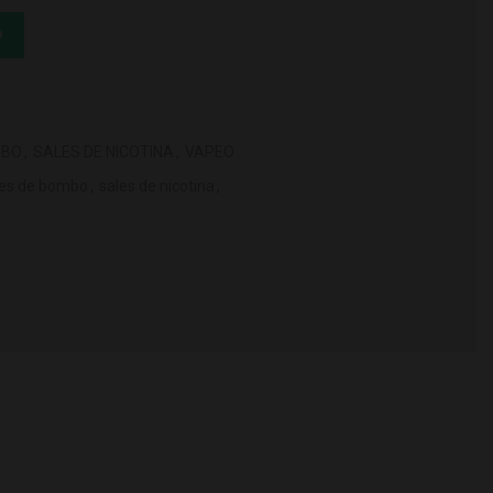
ml 10mg cantidad
O
MBO
,
SALES DE NICOTINA
,
VAPEO
les de bombo
,
sales de nicotina
,