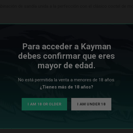
mbinación de sandía unida a la perfección con el clásico coctel de 
 ideal si nunca antes has probado este afamado líquido y quieres da
Para acceder a Kayman
debes confirmar que eres
lgente cremosidad . Cada bocanada es una experiencia sensorial subl
mayor de edad.
as sales de nicotina pueden ofrecer. Con una concentración óptima d
No está permitida la venta a menores de 18 años.
acentera.
¿Tienes más de 18 años?
ajo los más altos estándares de calidad, nuestras Sales de Nicotina
ara ofrecerte lo mejor en sabor y calidad.
I AM 18 OR OLDER
I AM UNDER 18
s con una amplia gama de dispositivos de vapeo. Nuestras sales de
vayas, con la garantía de un rendimiento excepcional en cada dispos
capricho indulgente después de una larga jornada o simplemente q
 y dejar una sonrisa en tu rostro.