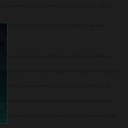
mojito concentra todos sus matices y sabor en estas sales de
rle una oportunidad, además de poder elegirlo
con o sin
ime, con notas suaves y dulces que acarician tu paladar y te
e nicotina, nuestras sales aseguran una entrega suave y rápida,
 garantizan una experiencia de vapeo segura y deliciosa en
 nicotina son perfectas para su uso en pods y sistemas de
itivo.
uieras consentirte con un momento de placer. Nuestras Sales