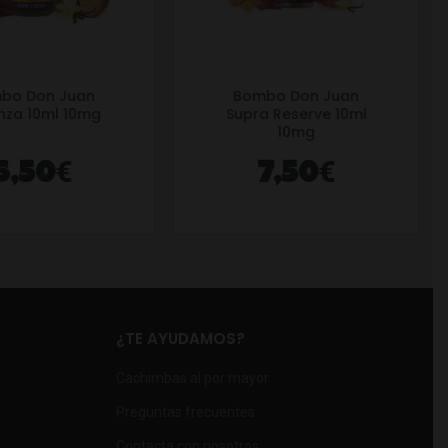
bo Don Juan
Bombo Don Juan
nza 10ml 10mg
Supra Reserve 10ml
10mg
€
€
6,50
7,50
¿TE AYUDAMOS?
Cachimbas al por mayor
Preguntas frecuentes
Contacta con nosotros