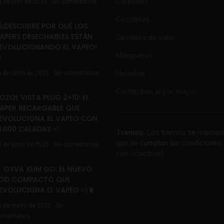
Carbones
4 de julio de 2025
Sin comentarios
Cazoletas
¡DESCUBRE POR QUÉ LOS
APERS DESECHABLES ESTÁN
Gestores de calor
EVOLUCIONANDO EL VAPEO!
Mangueras

Hornillos
5 de junio de 2025
Sin comentarios
Cachimbas al por mayor
OZOL VISTA PLUG 2+10: EL
APER RECARGABLE QUE
EVOLUCIONA EL VAPEO CON
0.000 CALADAS 💨
Tramos:
Los tramos se mantend
que se cumplan las condiciones 
0 de junio de 2025
Sin comentarios
con nosotros
)
 OXVA XLIM GO: EL NUEVO
OD COMPACTO QUE
EVOLUCIONA EL VAPEO 💨🔋
6 de mayo de 2025
Sin
omentarios