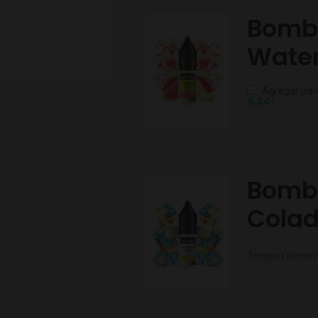
Bombo
Wate
Agregar par
€
6,50
Bombo
Colad
Temporalment