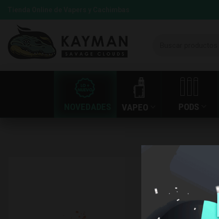
Tienda Online de Vapers y Cachimbas
NOVEDADES
PODS
VAPEO