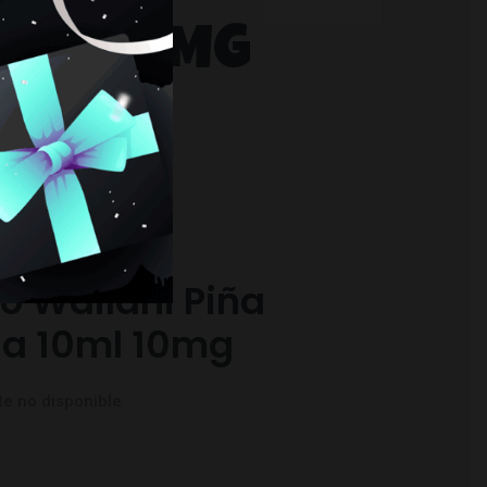
0ML 10MG
RESARTE
 Wailani Piña
a 10ml 10mg
e no disponible