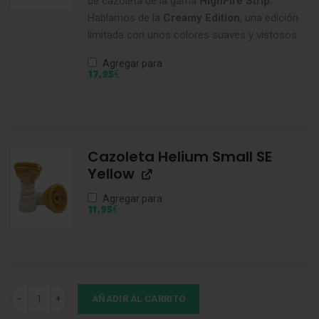
de cazoleta de la gama
HighFire Strip.
Hablamos de la
Creamy Edition
, una edición
limitada con unos colores suaves y vistosos.
Agregar para
€
17,95
Cazoleta Helium Small SE
Yellow
Agregar para
€
11,95
Base PNX-480 Yellow cantidad
AÑADIR AL CARRITO