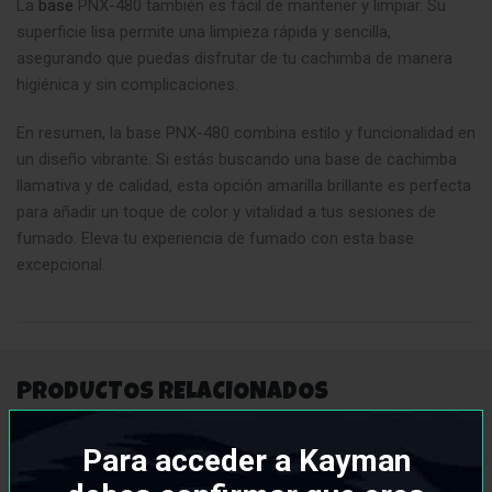
La
base
PNX-480 también es fácil de mantener y limpiar. Su
superficie lisa permite una limpieza rápida y sencilla,
asegurando que puedas disfrutar de tu cachimba de manera
higiénica y sin complicaciones
.
En resumen, la base PNX-480 combina estilo y funcionalidad en
un diseño vibrante. Si estás buscando una base de cachimba
llamativa y de calidad, esta opción amarilla brillante es perfecta
para añadir un toque de color y vitalidad a tus sesiones de
fumado. Eleva tu experiencia de fumado con esta base
excepcional.
PRODUCTOS RELACIONADOS
Para acceder a Kayman