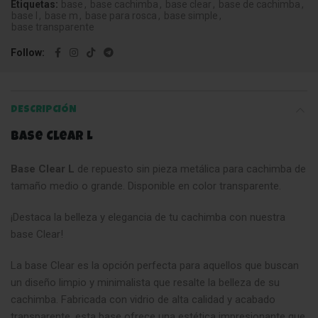
Etiquetas:
base
,
base cachimba
,
base clear
,
base de cachimba
,
base l
,
base m
,
base para rosca
,
base simple
,
base transparente
Follow
DESCRIPCIÓN
Base Clear L
Base Clear L
de repuesto sin pieza metálica para cachimba de
tamaño medio o grande. Disponible en color transparente.
¡Destaca la belleza y elegancia de tu cachimba con nuestra
base Clear!
La base Clear es la opción perfecta para aquellos que buscan
un diseño limpio y minimalista que resalte la belleza de su
cachimba. Fabricada con vidrio de alta calidad y acabado
transparente, esta base ofrece una estética impresionante que