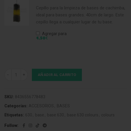
Cepillo para la limpieza de bases de cachimba,
ideal para bases grandes. 40cm de largo. Este
cepillo llega a cualquier lugar de tu base.
Agregar para
€
4,50
Base 630 Colours Blue cantidad
AÑADIR AL CARRITO
SKU:
8436556778483
Categorías:
ACCESORIOS
,
BASES
Etiquetas:
630
,
base
,
base 630
,
base 630 colours
,
colours
Follow