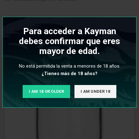
INFORMACIÓN ADICIONAL
Para acceder a Kayman
debes confirmar que eres
mayor de edad.
PRODUCTOS RELACIONADOS
No está permitida la venta a menores de 18 años.
¿Tienes más de 18 años?
I AM 18 OR OLDER
I AM UNDER 18