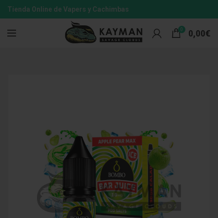
Tienda Online de Vapers y Cachimbas
0
0,00
€