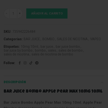
Bar Juice Bombo Apple Pear Max 10mg 10ml cantidad
AÑADIR AL CARRITO
SKU:
735942226484
Categorías:
BAR JUICE
,
BOMBO
,
SALES DE NICOTINA
,
VAPEO
Etiquetas:
10mg 10ml
,
bar juice
,
bar juice bombo
,
bar juice by bombo
,
bombo
,
sales
,
sales de bombo
,
sales de nicotina
,
sales de nicotina de bombo
Follow
DESCRIPCIÓN
Bar Juice Bombo Apple Pear Max 10mg 10ml
Bar Juice Bombo Apple Pear Max 10mg 10ml.
Apple Pear