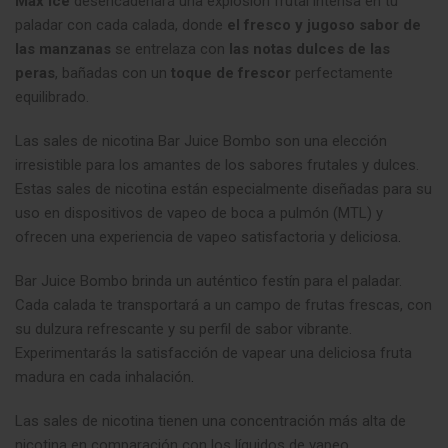
Max Ice
desencadenará una explosión frutal intensa en tu
paladar con cada calada, donde
el fresco y jugoso sabor de
las manzanas
se entrelaza con
las notas dulces de las
peras
, bañadas con un
toque de frescor
perfectamente
equilibrado.
Las sales de nicotina Bar Juice Bombo son una elección
irresistible para los amantes de los sabores frutales y dulces.
Estas sales de nicotina están especialmente diseñadas para su
uso en dispositivos de vapeo de boca a pulmón (MTL) y
ofrecen una experiencia de vapeo satisfactoria y deliciosa
.
Bar Juice Bombo brinda un auténtico festín para el paladar.
Cada calada te transportará a un campo de frutas frescas, con
su dulzura refrescante y su perfil de sabor vibrante.
Experimentarás la satisfacción de vapear una deliciosa fruta
madura en cada inhalación
.
Las sales de nicotina tienen una concentración más alta de
nicotina en comparación con los líquidos de vapeo