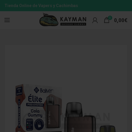
Tienda Online de Vapers y Cachimbas
0
0,00
€