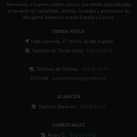
Bienvenido a Kayman.online!, somos una tienda especializada
en la venta de cachimbas, shishas, hookahs y accesorios de
alta gama. Enviamos a toda España y Europa.
TIENDA FÍSICA
Calle imprenta, 37, 41016, Sevilla, España
Teléfono de Tienda física:
674 53 65 75
Teléfono de Oficinas:
674 53 65 75
Email:
kaymanshisha@gmail.com
ALMACÉN
Teléfono Almacén:
674 53 65 75
COMERCIALES
Álvaro C.:
672 64 94 43