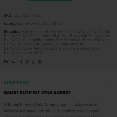
SKU:
6936752117922
Categorías:
BALMY ELITE
,
VAPEO
Etiquetas:
Balmy Elite 2ml
,
Balmy Elite 800mAh
,
balmy élite kit
,
Balmy Elite Mesh Coil
,
Balmy Elite Pod
,
Balmy Elite Pod System
,
Balmy Elite Recargable
,
Balmy Elite Starter Kit
,
Balmy Elite Vape
,
Balmy Elite Vape 2ml
,
Balmy Elite Vape 800mAh
,
Balmy Elite Vape Mesh Coil
,
Balmy Elite Vape Recargable
,
Balmy Elite Vape USB-C
Follow
DESCRIPCIÓN
Balmy Elite Kit Cola Gummy
El
Balmy Elite Kit Cola Gummy
representa la evolución
definitiva del vapeo portátil: un dispositivo diseñado para