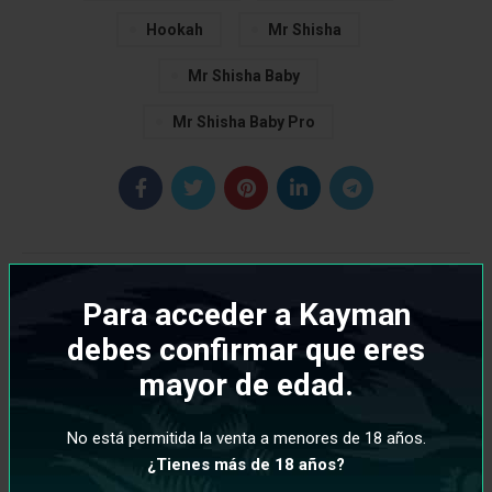
Hookah
Mr Shisha
Mr Shisha Baby
Mr Shisha Baby Pro
SIGUIENTE
ANTERIOR
Para acceder a Kayman
debes confirmar que eres
mayor de edad.
DEJA UNA RESPUESTA
No está permitida la venta a menores de 18 años.
Tu dirección de correo electrónico no será
¿Tienes más de 18 años?
publicada.
Los campos obligatorios están