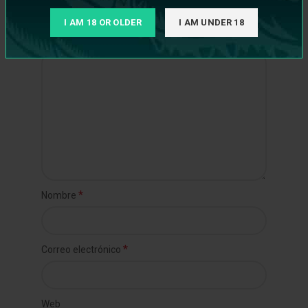
*
marcados con
I AM 18 OR OLDER
I AM UNDER 18
*
Comentario
*
Nombre
*
Correo electrónico
Web