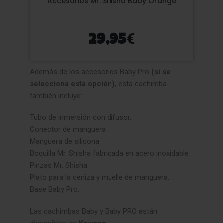
Accesorios Mr. Shisha Baby Orange
€
29,95
Además de los accesorios Baby Pro
(si se
selecciona esta opción)
, esta cachimba
también incluye:
Tubo de inmersión con difusor.
Conector de manguera
Manguera de silicona
Boquilla Mr. Shisha fabricada en acero inoxidable
Pinzas Mr. Shisha.
Plato para la ceniza y muelle de manguera.
Base Baby Pro.
Las cachimbas Baby y Baby PRO están
disponibles en
Kayman
.