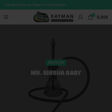
Tienda Online de Vapers y Cachimbas
0
0,00
€
NOTICIAS
MR. SHISHA BABY