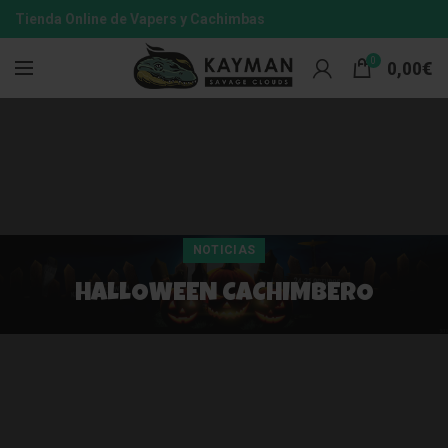
Tienda Online de Vapers y Cachimbas
0
0,00
€
NOTICIAS
HALLOWEEN CACHIMBERO