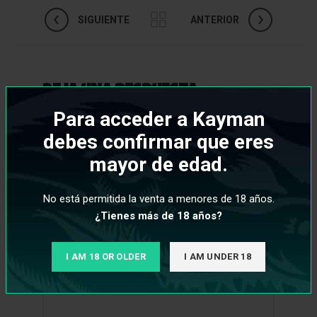
SIGUIENTE
ANTERIOR
DEJA UNA RESPUESTA
Para acceder a Kayman
Tu dirección de correo electrónico no será
debes confirmar que eres
publicada.
Los campos obligatorios están
*
mayor de edad.
marcados con
*
Comentario
No está permitida la venta a menores de 18 años.
¿Tienes más de 18 años?
I AM 18 OR OLDER
I AM UNDER 18