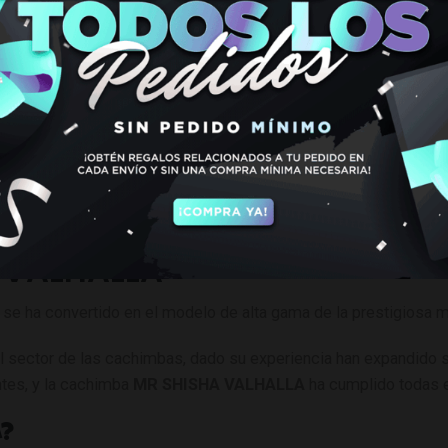
IMBA MR.SHISHA VALH
 VALHALLA
se ha convertido en el modelo de alta gama de la prestigiosa
l sector de las cachimbas, dado su experiencia han expandido 
ntes, y la cachimba
MR SHISHA VALHALLA
ha cumplido todas e
A?