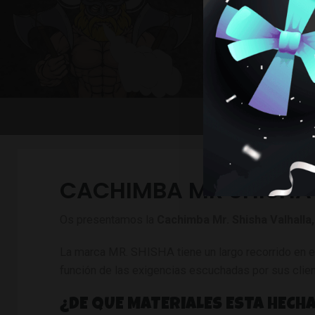
CACH
CACHIMBA MR SHISHA
Os presentamos la
Cachimba Mr. Shisha Valhalla,
La marca MR. SHISHA tiene un largo recorrido en e
función de las exigencias escuchadas por sus clie
¿DE QUE MATERIALES ESTA HECH