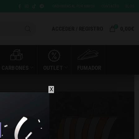
CACHIMBAS AL POR MAYOR
CONTACTO
BLOG
0
ACCEDER / REGISTRO
0,00
€
CARBONES
OUTLET
FUMADOR
X