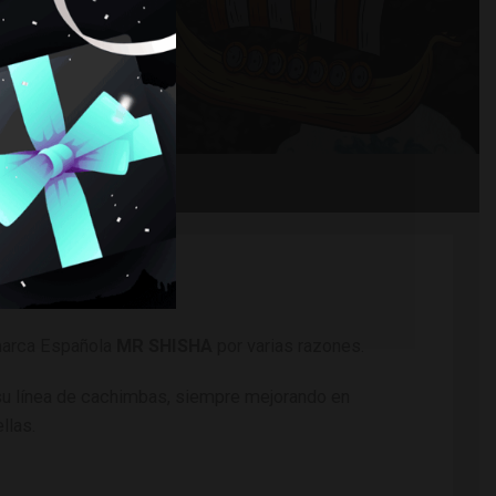
ALLA
 marca Española
MR SHISHA
por varias razones.
su línea de cachimbas, siempre mejorando en
llas.