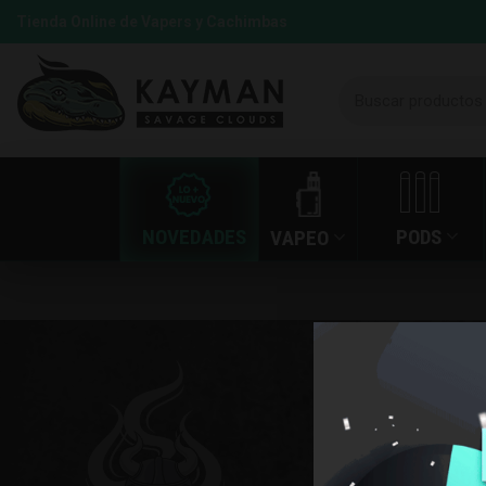
Tienda Online de Vapers y Cachimbas
NOVEDADES
PODS
VAPEO