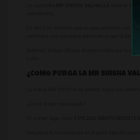
La cachimba
MR SHISHA VALHALLA
tiene un tubo
semiabierto.
Es decir, no diríamos que es una cachimba con un t
cachimba muy agradable para todo el que la fuma.
Además, incluye difusor desenroscable por lo que 
u otro.
¿COMO PURGA LA MR SHISHA VA
La marca MR SHISHA ha querido todos los sistemas
¿Cómo lo han conseguido?
En primer lugar, tiene
3 PIEZAS INDEPENDIENTES
Una pieza la encontramos en la parte baja del mástil