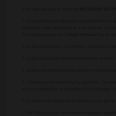
Si en algo destaca la cachimba
MR SHISHA VALH
1. La cachimba está fabricada completamente en
A
cachimba están fabricados en este material. La princ
En nuestra opinión, es el
mejor materia
l hoy en dí
2. Incluye doble plato con grabados exclusivos y da 
3. Incluye la boquilla fabricada totalmente en acer
4. Incluye una manguera elaborada en silicona negr
5. Entrando en complementar tu cachimba . Te viene 
mismo material que la cachimba, bolas de purga y j
6. El sistema de enganche de la base es por goma, 
7. Por último su tubo de inmersión regulable adapta