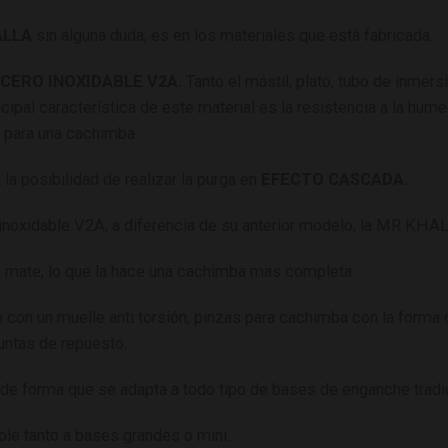
ALLA
sin alguna duda, es en los materiales que está fabricada
.
CERO INOXIDABLE V2A.
Tanto el mástil, plato, tubo de inmer
ipal característica de este material es la resistencia a la humed
a para una cachimba.
la posibilidad de realizar la purga en
EFECTO CASCADA.
o inoxidable V2A, a diferencia de su anterior modelo, la MR KHAL
a mate, lo que la hace una cachimba mas completa.
con un muelle anti torsión, pinzas para cachimba con la forma de
untas de repuesto.
de forma que se adapta a todo tipo de bases de enganche tradic
ble tanto a bases grandes o mini.