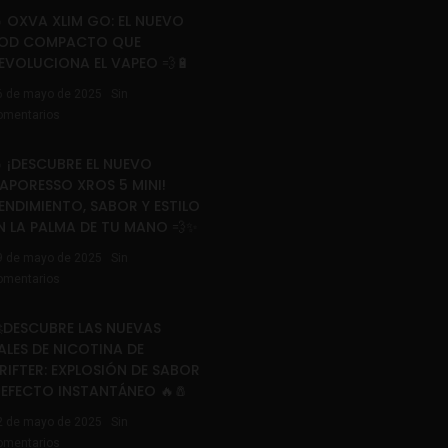
 OXVA XLIM GO: EL NUEVO
OD COMPACTO QUE
EVOLUCIONA EL VAPEO 💨🔋
6 de mayo de 2025
Sin
omentarios
 ¡DESCUBRE EL NUEVO
APORESSO XROS 5 MINI!
ENDIMIENTO, SABOR Y ESTILO
N LA PALMA DE TU MANO 💨✨
9 de mayo de 2025
Sin
omentarios
DESCUBRE LAS NUEVAS
ALES DE NICOTINA DE
RIFTER: EXPLOSIÓN DE SABOR
 EFECTO INSTANTÁNEO 🔥🧂
2 de mayo de 2025
Sin
omentarios