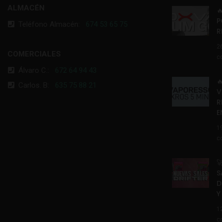
ALMACÉN

P
Teléfono Almacén:
674 53 65 75
R
2
COMERCIALES
c
Álvaro C.:
672 64 94 43

Carlos. B:
635 75 88 21
V
R
E
1
c

S
D
Y
1
c