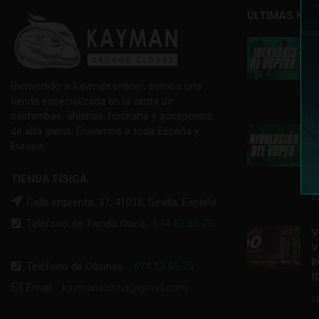
ÚLTIMAS NOT

E
T
Bienvenido a Kayman.online!, somos una
1
tienda especializada en la venta de
cachimbas, shishas, hookahs y accesorios

de alta gama. Enviamos a toda España y
V
Europa.
R

TIENDA FÍSICA
2
Calle imprenta, 37, 41016, Sevilla, España
Teléfono de Tienda física:
674 53 65 75
V
V
R
Teléfono de Oficinas:
674 53 65 75
1
Email:
kaymanshisha@gmail.com
1