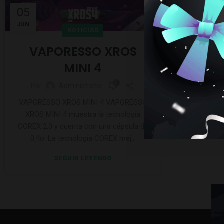
05
JUN
NOTICIAS
VAPORESSO XROS
MINI 4
0
Por
Administrator
VAPORESSO XROS MINI 4 VAPORESSO
XROS MINI 4 muestra la tecnología
COREX 2.0 y cuenta con una cápsula de
0,4o. La tecnología COREX mej...
SEGUIR LEYENDO