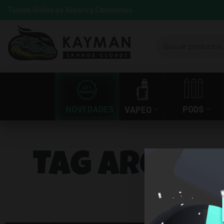
Tienda Online de Vapers y Cachimbas
NOVEDADES
PODS
VAPEO
Tag Archive