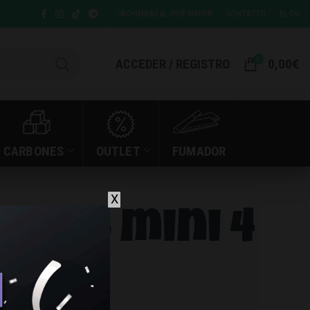
CACHIMBAS AL POR MAYOR
CONTACTO
BLOG
0
ACCEDER / REGISTRO
0,00
€
CARBONES
OUTLET
FUMADOR
X
xros mini 4