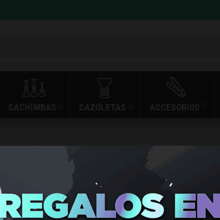
CACHIMBAS
CAZOLETAS
ACCESORIOS
s: vaporesso 
»
VAPORESSO XROS MINI 4
INICIO