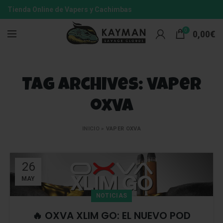
Tienda Online de Vapers y Cachimbas
0
0,00
€
Tag Archives: vaper
oxva
INICIO
»
VAPER OXVA
26
MAY
NOTICIAS
🔥 OXVA XLIM GO: EL NUEVO POD