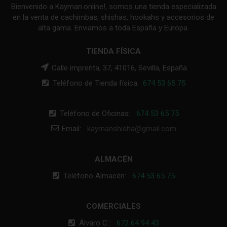
Bienvenido a Kayman.online!, somos una tienda especializada
en la venta de cachimbas, shishas, hookahs y accesorios de
alta gama. Enviamos a toda España y Europa.
TIENDA FÍSICA
Calle imprenta, 37, 41016, Sevilla, España
Teléfono de Tienda física:
674 53 65 75
Teléfono de Oficinas:
674 53 65 75
Email:
kaymanshisha@gmail.com
ALMACÉN
Teléfono Almacén:
674 53 65 75
COMERCIALES
Álvaro C.:
672 64 94 43