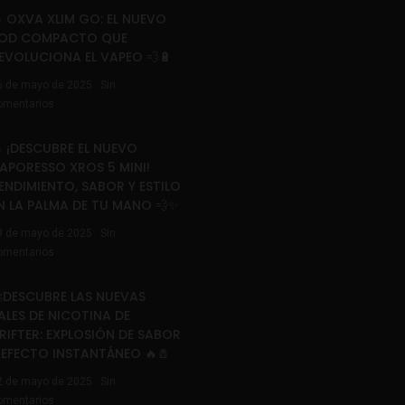
 OXVA XLIM GO: EL NUEVO
OD COMPACTO QUE
EVOLUCIONA EL VAPEO 💨🔋
6 de mayo de 2025
Sin
omentarios
 ¡DESCUBRE EL NUEVO
APORESSO XROS 5 MINI!
ENDIMIENTO, SABOR Y ESTILO
N LA PALMA DE TU MANO 💨✨
9 de mayo de 2025
Sin
omentarios
DESCUBRE LAS NUEVAS
ALES DE NICOTINA DE
RIFTER: EXPLOSIÓN DE SABOR
 EFECTO INSTANTÁNEO 🔥🧂
2 de mayo de 2025
Sin
omentarios