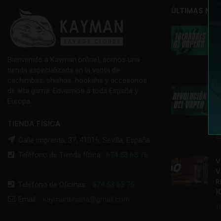
ÚLTIMAS NOT

E
T
Bienvenido a Kayman.online!, somos una
1
tienda especializada en la venta de
cachimbas, shishas, hookahs y accesorios

de alta gama. Enviamos a toda España y
V
Europa.
R

TIENDA FÍSICA
2
Calle imprenta, 37, 41016, Sevilla, España
Teléfono de Tienda física:
674 53 65 75
V
V
R
Teléfono de Oficinas:
674 53 65 75
1
Email:
kaymanshisha@gmail.com
1