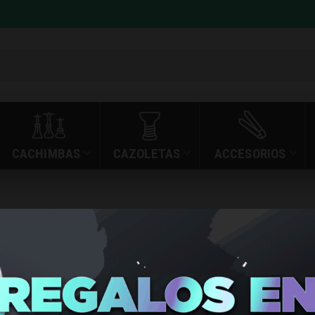
CACHIMBAS
CAZOLETAS
ACCESORIOS
rchives: vape
»
VAPER KOKO
INICIO