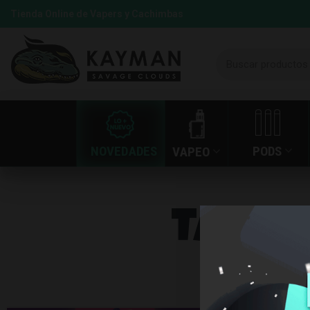
Tienda Online de Vapers y Cachimbas
NOVEDADES
PODS
VAPEO
Tag A