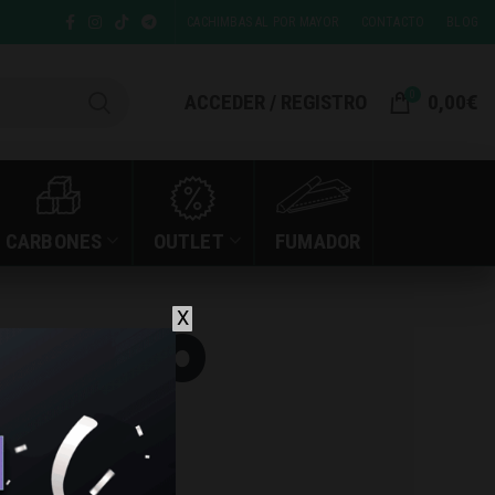
CACHIMBAS AL POR MAYOR
CONTACTO
BLOG
0
ACCEDER / REGISTRO
0,00
€
CARBONES
OUTLET
FUMADOR
X
r koko