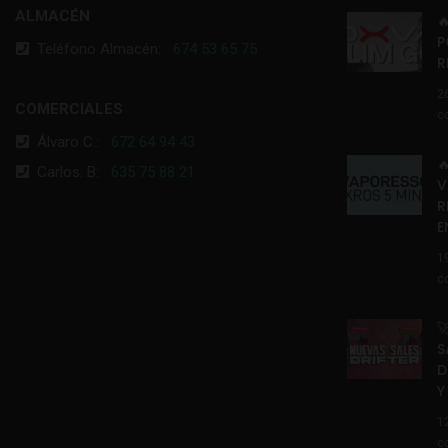
ALMACÉN

P
Teléfono Almacén:
674 53 65 75
R
2
COMERCIALES
c
Álvaro C.:
672 64 94 43

Carlos. B:
635 75 88 21
V
R
E
1
c

S
D
Y
1
c