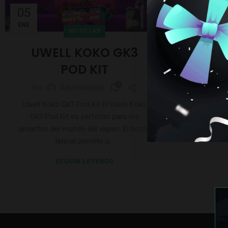
05
ENE
NOTICIAS
UWELL KOKO GK3
POD KIT
0
Por
Administrator
Uwell Koko Gk3 Pod Kit El Uwell Koko
Gk3 Pod Kit es perfecto para los
amantes del mundo del vapeo. El botón
lateral permite u...
SEGUIR LEYENDO