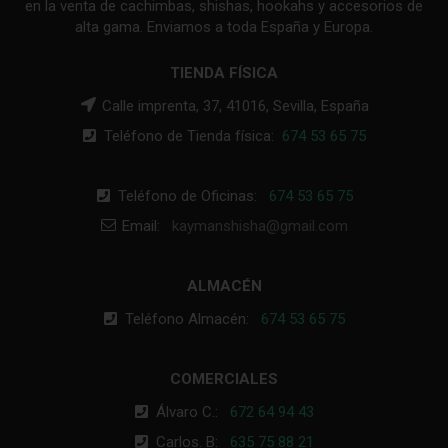
en la venta de cachimbas, shishas, hookahs y accesorios de
alta gama. Enviamos a toda España y Europa.
TIENDA FÍSICA
Calle imprenta, 37, 41016, Sevilla, España
Teléfono de Tienda física:
674 53 65 75
Teléfono de Oficinas:
674 53 65 75
Email:
kaymanshisha@gmail.com
ALMACÉN
Teléfono Almacén:
674 53 65 75
COMERCIALES
Álvaro C.:
672 64 94 43
Carlos. B:
635 75 88 21