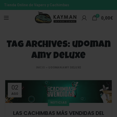
Tienda Online de Vapers y Cachimbas
0
0,00
€
Tag Archives: udoman
amy deluxe
INICIO
»
UDOMAN AMY DELUXE
02
AGO
NOTICIAS
LAS CACHIMBAS MÁS VENDIDAS DEL