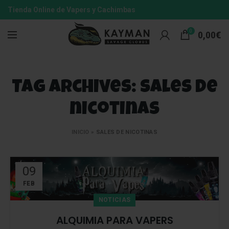
Tienda Online de Vapers y Cachimbas
0
0,00
€
Tag Archives: sales de
nicotinas
INICIO
»
SALES DE NICOTINAS
09
FEB
NOTICIAS
ALQUIMIA PARA VAPERS