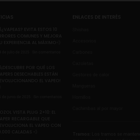
ICIAS
ENLACES DE INTERÉS
¿VAPEAS? EVITA ESTOS 10
Shishas
RRORES COMUNES Y MEJORA
Accesorios
U EXPERIENCIA AL MÁXIMO💨
Carbones
4 de julio de 2025
Sin comentarios
Cazoletas
¡DESCUBRE POR QUÉ LOS
APERS DESECHABLES ESTÁN
Gestores de calor
EVOLUCIONANDO EL VAPEO!
Mangueras

Hornillos
5 de junio de 2025
Sin comentarios
Cachimbas al por mayor
OZOL VISTA PLUG 2+10: EL
APER RECARGABLE QUE
EVOLUCIONA EL VAPEO CON
0.000 CALADAS 💨
Tramos:
Los tramos se mantend