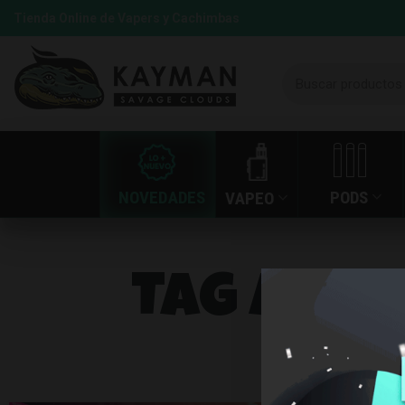
Tienda Online de Vapers y Cachimbas
NOVEDADES
PODS
VAPEO
Tag Archi