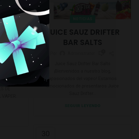
13
AGO
NOTICIAS
NTRE
JUICE SAUZ DRIFTER
INA Y
BAR SALTS
0
Por
Administrator
0
Juice Sauz Drifter Bar Salts
¡Bienvenidos a nuestro blog,
ES DE
apasionados del vapeo! Estamos
A VAPER
emocionados de presentaros Juice
ES DE
Sauz Drifter...
 VAPER.
SEGUIR LEYENDO
30