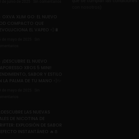
que se cumplan las condiciones 
0 de junio de 2025
Sin comentarios
con nosotros
)
 OXVA XLIM GO: EL NUEVO
OD COMPACTO QUE
EVOLUCIONA EL VAPEO 💨🔋
6 de mayo de 2025
Sin
omentarios
 ¡DESCUBRE EL NUEVO
APORESSO XROS 5 MINI!
ENDIMIENTO, SABOR Y ESTILO
N LA PALMA DE TU MANO 💨✨
9 de mayo de 2025
Sin
omentarios
DESCUBRE LAS NUEVAS
ALES DE NICOTINA DE
RIFTER: EXPLOSIÓN DE SABOR
 EFECTO INSTANTÁNEO 🔥🧂