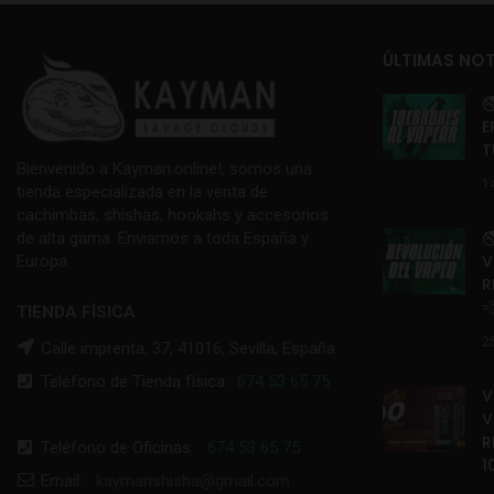
ÚLTIMAS NOT

E
T
Bienvenido a Kayman.online!, somos una
1
tienda especializada en la venta de
cachimbas, shishas, hookahs y accesorios

de alta gama. Enviamos a toda España y
V
Europa.
R

TIENDA FÍSICA
2
Calle imprenta, 37, 41016, Sevilla, España
Teléfono de Tienda física:
674 53 65 75
V
V
R
Teléfono de Oficinas:
674 53 65 75
1
Email:
kaymanshisha@gmail.com