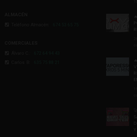
1
ALMACÉN

P
Teléfono Almacén:
674 53 65 75
R
2
COMERCIALES
c
Álvaro C.:
672 64 94 43

Carlos. B:
635 75 88 21
V
R
E
1
c

S
D
Y