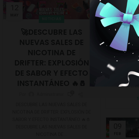
12
24
MAY
FEB
NOTICIAS
🚀DESCUBRE LAS
SALE
NUEVAS SALES DE
BOMB
NICOTINA DE
Por
DRIFTER: EXPLOSIÓN
SALES D
DE SABOR Y EFECTO
JUICE: La Ex
Sales de Ni
INSTANTÁNEO 🔥🧂
Si ere
0
Por
Administrator
S
DESCUBRE LAS NUEVAS SALES DE
NICOTINA DE DRIFTER: EXPLOSIÓN DE
SABOR Y EFECTO INSTANTÁNEO 🔥🧂
09
DESCUBRE LAS NUEVAS SALES DE
FEB
NICOTINA DE ...