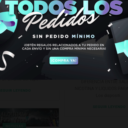
02
SEP
NOTICIAS
NOTICIAS
S DE NICOTINA
DIFERENCIA E
O BAR JUICE
SALES DE NICOT
LÍQUIDOS
0
Administrator
E NICOTINA BOMBO BAR
Por
Administrator
periencia Irresistible de las
DIFERENCIA ENTRE SAL
cotina para el Vapeo 🍓🍇🍉
NICOTINA Y LÍQUIDOS PAR
s un amante del vape...
DIFERENCIA ENTRE SAL
NICOTINA Y LÍQUIDOS PARA
EGUIR LEYENDO
Los dispositi...
SEGUIR LEYENDO
NOTICIAS