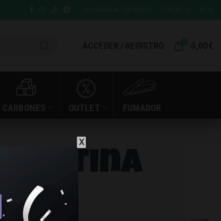
CACHIMBAS AL POR MAYOR
CONTACTO
BLOG
0
ACCEDER / REGISTRO
0,00
€
CARBONES
OUTLET
FUMADOR
X
 nicotina