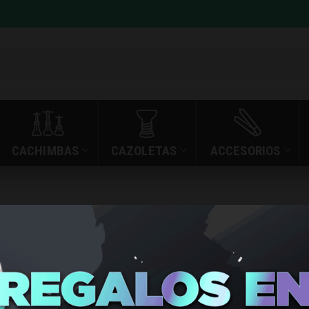
CACHIMBAS
CAZOLETAS
ACCESORIOS
ves: sales de
»
SALES DE NICOTINA
INICIO