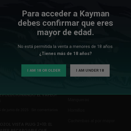
Para acceder a Kayman
debes confirmar que eres
mayor de edad.
ICIAS
ENLACES DE INTERÉS
No está permitida la venta a menores de 18 años.
¿VAPEAS? EVITA ESTOS 10
Shishas
RRORES COMUNES Y MEJORA
¿Tienes más de 18 años?
Accesorios
U EXPERIENCIA AL MÁXIMO💨
Carbones
4 de julio de 2025
Sin comentarios
I AM 18 OR OLDER
I AM UNDER 18
Cazoletas
¡DESCUBRE POR QUÉ LOS
APERS DESECHABLES ESTÁN
Gestores de calor
EVOLUCIONANDO EL VAPEO!
Mangueras

Hornillos
5 de junio de 2025
Sin comentarios
Cachimbas al por mayor
OZOL VISTA PLUG 2+10: EL
APER RECARGABLE QUE