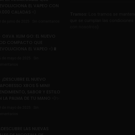
EVOLUCIONA EL VAPEO CON
0.000 CALADAS 💨
Tramos:
Los tramos se mantend
que se cumplan las condiciones 
0 de junio de 2025
Sin comentarios
con nosotros
)
 OXVA XLIM GO: EL NUEVO
OD COMPACTO QUE
EVOLUCIONA EL VAPEO 💨🔋
6 de mayo de 2025
Sin
omentarios
 ¡DESCUBRE EL NUEVO
APORESSO XROS 5 MINI!
ENDIMIENTO, SABOR Y ESTILO
N LA PALMA DE TU MANO 💨✨
9 de mayo de 2025
Sin
omentarios
DESCUBRE LAS NUEVAS