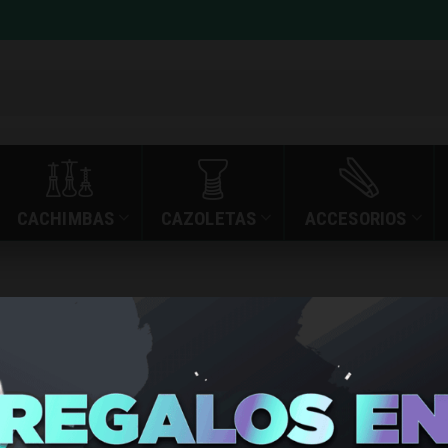
CACHIMBAS
CAZOLETAS
ACCESORIOS
es: oxva xlim
»
OXVA XLIM GO REVIEW
INICIO