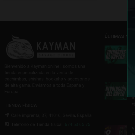
ÚLTIMAS NOT

E
T
Bienvenido a Kayman.online!, somos una
1
tienda especializada en la venta de
cachimbas, shishas, hookahs y accesorios

de alta gama. Enviamos a toda España y
V
Europa.
R

TIENDA FÍSICA
2
Calle imprenta, 37, 41016, Sevilla, España
Teléfono de Tienda física:
674 53 65 75
V
V