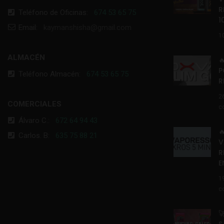
R
Teléfono de Oficinas:
674 53 65 75
1
Email:
kaymanshisha@gmail.com
1
ALMACÉN

P
Teléfono Almacén:
674 53 65 75
R
2
COMERCIALES
c
Álvaro C.:
672 64 94 43

Carlos. B:
635 75 88 21
V
R
E
1
c
