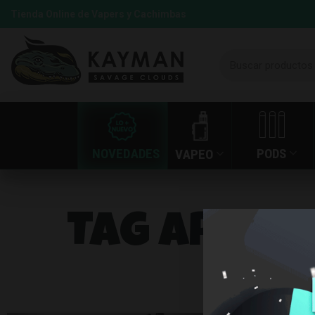
Tienda Online de Vapers y Cachimbas
NOVEDADES
PODS
VAPEO
Tag Archiv