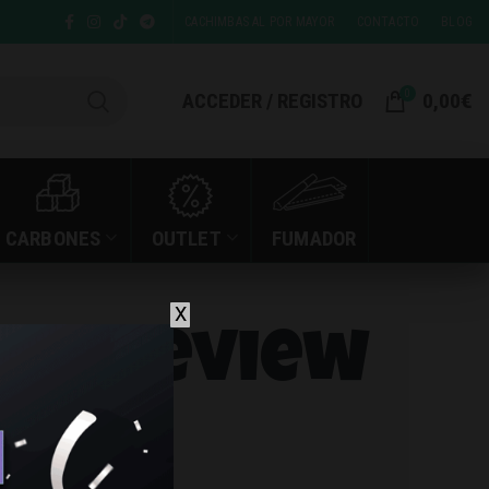
CACHIMBAS AL POR MAYOR
CONTACTO
BLOG
0
ACCEDER / REGISTRO
0,00
€
CARBONES
OUTLET
FUMADOR
X
 go review