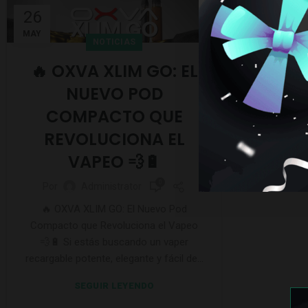
26
MAY
NOTICIAS
🔥 OXVA XLIM GO: EL
NUEVO POD
COMPACTO QUE
REVOLUCIONA EL
VAPEO 💨🔋
0
Por
Administrator
🔥 OXVA XLIM GO: El Nuevo Pod
Compacto que Revoluciona el Vapeo
💨🔋 Si estás buscando un vaper
recargable potente, elegante y fácil de...
SEGUIR LEYENDO