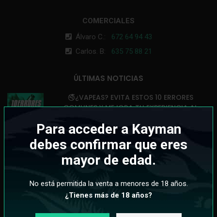
COMERCIALES
Álvaro C.:
672 64 94 43
Carlos. B:
635 75 88 21
ÚLTIMAS NOTICIAS
🚭¿VAPEAS? EVITA ESTOS 10 ERRORES
COMUNES Y MEJORA TU EXPERIENCIA AL
MÁXIMO💨
Para acceder a Kayman
14 de julio de 2025
Sin comentarios
debes confirmar que eres
🚭¡DESCUBRE POR QUÉ LOS VAPERS
mayor de edad.
DESECHABLES ESTÁN REVOLUCIONANDO EL
VAPEO!💨
No está permitida la venta a menores de 18 años.
25 de junio de 2025
Sin comentarios
¿Tienes más de 18 años?
VOZOL VISTA PLUG 2+10: EL VAPER