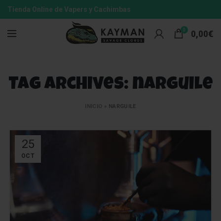
Tienda Online de Vapers y Cachimbas
0
0,00
€
Tag Archives: narguile
INICIO
»
NARGUILE
25
OCT