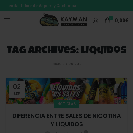
Tienda Online de Vapers y Cachimbas
0
0,00
€
Tag Archives: liquidos
INICIO
»
LIQUIDOS
02
SEP
NOTICIAS
DIFERENCIA ENTRE SALES DE NICOTINA
Y LÍQUIDOS
0