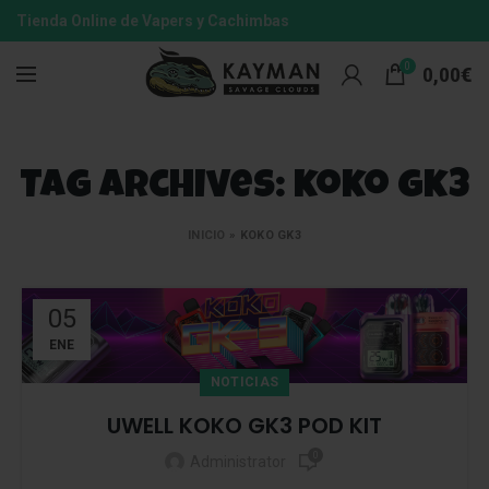
Tienda Online de Vapers y Cachimbas
0
0,00
€
Tag Archives: koko gk3
INICIO
»
KOKO GK3
05
ENE
NOTICIAS
UWELL KOKO GK3 POD KIT
0
Administrator