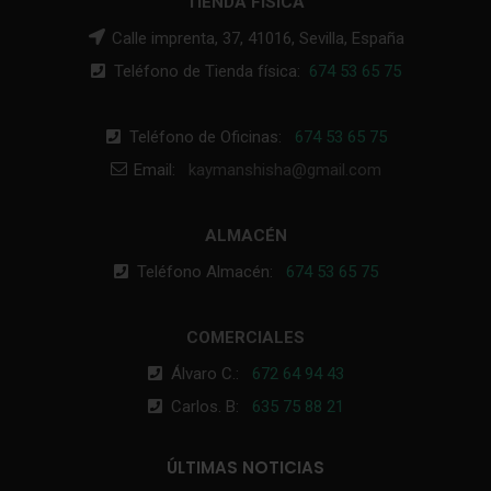
TIENDA FÍSICA
Calle imprenta, 37, 41016, Sevilla, España
Teléfono de Tienda física:
674 53 65 75
Teléfono de Oficinas:
674 53 65 75
Email:
kaymanshisha@gmail.com
ALMACÉN
Teléfono Almacén:
674 53 65 75
COMERCIALES
Álvaro C.:
672 64 94 43
Carlos. B:
635 75 88 21
ÚLTIMAS NOTICIAS