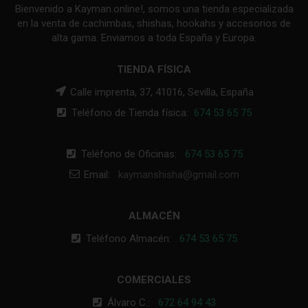
Bienvenido a Kayman.online!, somos una tienda especializada
en la venta de cachimbas, shishas, hookahs y accesorios de
alta gama. Enviamos a toda España y Europa.
TIENDA FÍSICA
Calle imprenta, 37, 41016, Sevilla, España
Teléfono de Tienda física:
674 53 65 75
Teléfono de Oficinas:
674 53 65 75
Email:
kaymanshisha@gmail.com
ALMACÉN
Teléfono Almacén:
674 53 65 75
COMERCIALES
Álvaro C.:
672 64 94 43