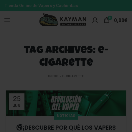
Tienda Online de Vapers y Cachimbas
0
0,00
€
Tag Archives: e-
cigarette
INICIO
»
E-CIGARETTE
25
JUN
NOTICIAS
🚭¡DESCUBRE POR QUÉ LOS VAPERS