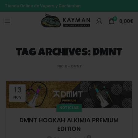
Tienda Online de Vapers y Cachimbas
0
0,00
€
Tag Archives: DMNT
INICIO
»
DMNT
13
NOV
NOTICIAS
DMNT HOOKAH ALKIMIA PREMIUM
EDITION
0